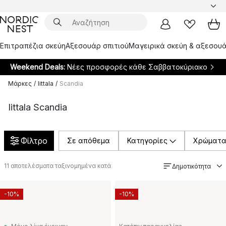
Επιτραπέζια σκεύη
Αξεσουάρ σπιτιού
Μαγειρικά σκεύη & αξεσουά
Weekend Deals:
Νέες προσφορές κάθε Σαββατοκύριακο
Μάρκες
/
Iittala
/
Scandia
Iittala Scandia
Φίλτρο
Σε απόθεμα
Κατηγορίες
Χρώματ
11
αποτελέσματα ταξινομημένα κατά
Δημοτικότητα
-10%
-10%