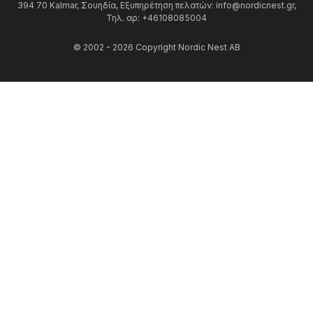
394 70 Kalmar, Σουηδία, Εξυπηρέτηση πελατών: info@nordicnest.gr,
Τηλ. αρ: +46108085004
© 2002 - 2026 Copyright Nordic Nest AB