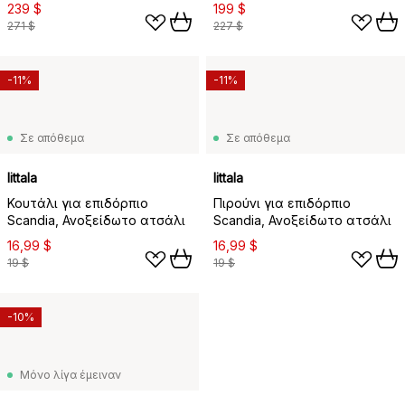
τεμαχίων, Ανοξείδωτο
τεμαχίων, Ανοξείδωτο
239 $
199 $
ατσάλι
ατσάλι
271 $
227 $
-11%
-11%
Σε απόθεμα
Σε απόθεμα
Iittala
Iittala
Κουτάλι για επιδόρπιο
Πιρούνι για επιδόρπιο
Scandia, Ανοξείδωτο ατσάλι
Scandia, Ανοξείδωτο ατσάλι
16,99 $
16,99 $
19 $
19 $
-10%
Μόνο λίγα έμειναν