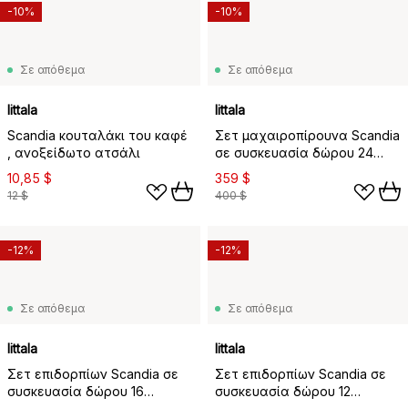
-10%
-10%
Σε απόθεμα
Σε απόθεμα
Iittala
Iittala
Scandia κουταλάκι του καφέ
Σετ μαχαιροπίρουνα Scandia
, ανοξείδωτο ατσάλι
σε συσκευασία δώρου 24
τεμαχίων, Ανοξείδωτο
10,85 $
359 $
ατσάλι
12 $
400 $
-12%
-12%
Σε απόθεμα
Σε απόθεμα
Iittala
Iittala
Σετ επιδορπίων Scandia σε
Σετ επιδορπίων Scandia σε
συσκευασία δώρου 16
συσκευασία δώρου 12