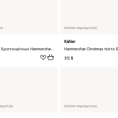
μα
Κατόπιν παραγγελίας
Kähler
Κηροπήγιο Χριστουγέννων Hammershøi Ø13 εκ., Άσπρο
312 $
αγγελίας
Κατόπιν παραγγελίας