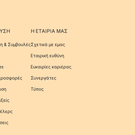
ΥΣΗ
Η ΕΤΑΊΡΙΑ ΜΑΣ
η & Συμβουλές
Σχετικά με εμας
Εταιρική ευθύνη
es
Ευκαιρίες καριέρας
 προσφορές
Συνεργάτες
ωση
Τύπος
ιξείς
έλερς
σεις