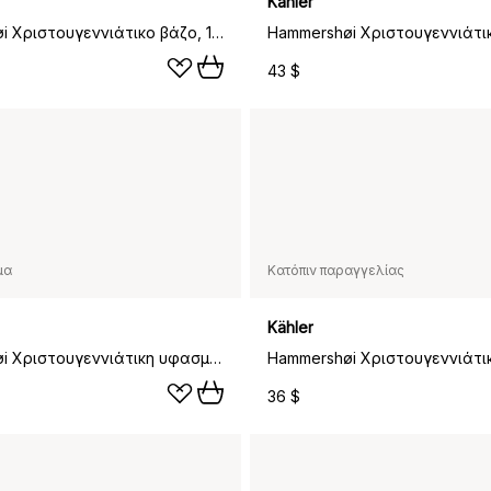
Kähler
Hammershøi Χριστουγεννιάτικο βάζο, 13 cm
43 $
μα
Κατόπιν παραγγελίας
Kähler
Hammershøi Χριστουγεννιάτικη υφασμάτινη χαρτοπετσέτα 45x45 εκ 4-pack, άσπρο
36 $