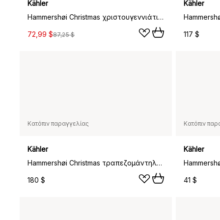
Kähler
Kähler
Hammershøi Christmas χριστουγεννιάτικη κούπα 33 cl 2 μέρη, 2020 & 2021
72,99 $
117 $
87,25 $
Κατόπιν παραγγελίας
Κατόπιν παρ
Kähler
Kähler
Hammershøi Christmas τραπεζομάντηλο μπεζ, 150x370 εκ.
180 $
41 $