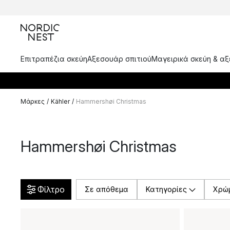
Επιτραπέζια σκεύη
Αξεσουάρ σπιτιού
Μαγειρικά σκεύη & α
Μάρκες
/
Kähler
/
Hammershøi Christmas
Hammershøi Christmas
Φίλτρο
Σε απόθεμα
Κατηγορίες
Χρώ