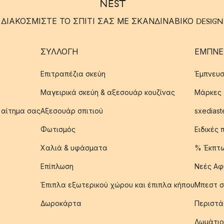
ΔΙΑΚΟΣΜΙΣΤΕ ΤΟ ΣΠΙΤΙ ΣΑΣ ΜΕ ΣΚΑΝΔΙΝΑΒΙΚΟ DESIGN
ΣΥΛΛΟΓΉ
ΈΜΠΝΕ
Επιτραπέζια σκεύη
Έμπνευσ
Μαγειρικά σκεύη & αξεσουάρ κουζίνας
Μάρκες
 αίτημα σας
Αξεσουάρ σπιτιού
sxediast
Φωτισμός
Ειδικές
Χαλιά & υφάσματα
% Έκπτ
Επίπλωση
Νεές Αφ
Έπιπλα εξωτερικού χώρου και έπιπλα κήπου
Μπεστ σ
Δωροκάρτα
Περιστά
Δωμάτιο