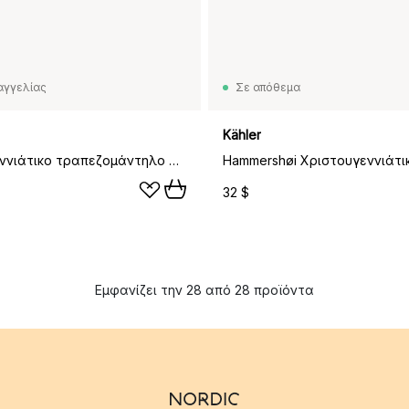
αγγελίας
Σε απόθεμα
Kähler
Χριστουγεννιάτικο τραπεζομάντηλο Hammershøi 150x370 εκατοστά, Λευκό
32 $
Εμφανίζει την 28 από 28 προϊόντα