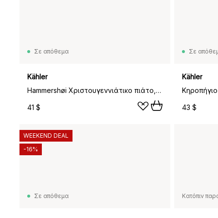
Σε απόθεμα
Σε απόθε
Kähler
Kähler
Hammershøi Χριστουγεννιάτικο πιάτο, 22 εκ
41 $
43 $
WEEKEND DEAL
-16%
Σε απόθεμα
Κατόπιν παρ