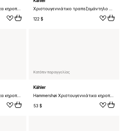
Kähler
Hammershøi Χριστουγεννιάτικα κηροπήγια άσπρα, 16 εκ
Χριστουγεννιάτικο τραπεζομάντηλο Hammershøi 150x220 εκ., Άσπρο
122 $
Κατόπιν παραγγελίας
Kähler
Hammershøi Χριστουγεννιάτικα κηροπήγια άσπρα, 12 cm
Hammershøi Χριστουγεννιάτικα κηροπήγια άσπρα, 20 εκ
53 $