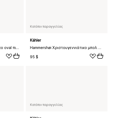
Κατόπιν παραγγελίας
Kähler
Hammershøi Χριστουγεννιάτικο oval πιατάκι, 27x34 εκ
Hammershøi Χριστουγεννιάτικο μπολ Ø30 εκ, άσπρο
95 $
Κατόπιν παραγγελίας