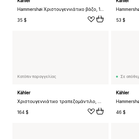
Kähler
Kähler
Hammershøi Χριστουγεννιάτικο βάζο, 10.5 εκ
35 $
53 $
Κατόπιν παραγγελίας
Σε απόθε
Kähler
Kähler
Χριστουγεννιάτικο τραπεζομάντιλο, Hammershøi, 150x320 εκ, Λευκό
164 $
46 $