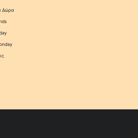
ια Δώρα
nds
iday
onday
ις