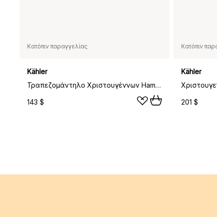
Κατόπιν παραγγελίας
Κατόπιν παρ
Kähler
Kähler
Τραπεζομάντηλο Χριστουγέννων Hammershøi 150x270 εκ., Λευκό
143 $
201 $