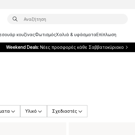
ξεσουάρ κουζίνας
Φωτισμός
Χαλιά & υφάσματα
Επίπλωση
Weekend Deals:
Νέες προσφορές κάθε Σαββατοκύριακο
ματα
Υλικό
Σχεδιαστές