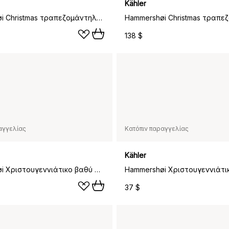
Kähler
Hammershøi Christmas τραπεζομάντηλο μπεζ, 150x220 εκ.
138 $
αγγελίας
Κατόπιν παραγγελίας
Kähler
Hammershøi Χριστουγεννιάτικο βαθύ πιάτο, 21 εκ
37 $