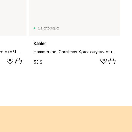
Σε απόθεμα
Kähler
Hammershøi Χριστουγεννιάτικο στολίδι Ø6 cm, 2023
Hammershøi Christmas Χριστουγεννιάτικη Κάλτσα, Μπεζ
53 $