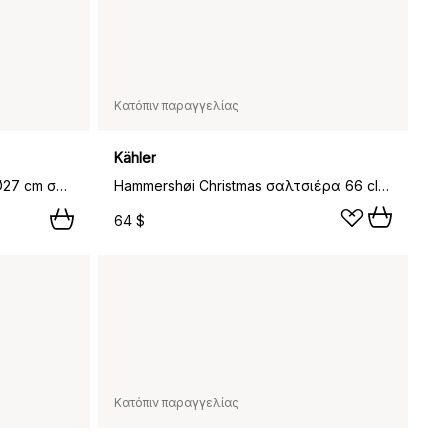
Κατόπιν παραγγελίας
Kähler
Hammershøi Christmas πιάτο Ø27 cm συσκευασία 6 τεμαχίων,
Hammershøi Christmas σαλτσιέρα 66 cl, Άσπρο
64 $
Κατόπιν παραγγελίας