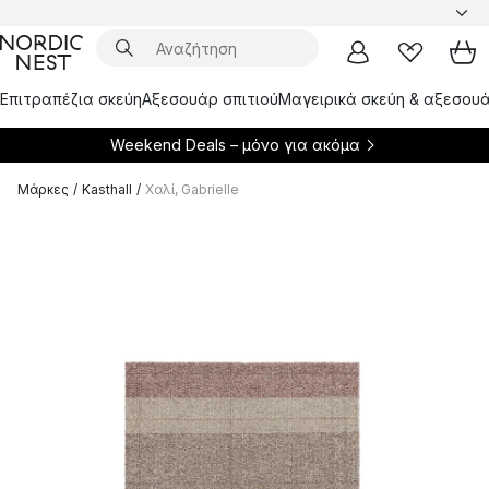
Επιτραπέζια σκεύη
Αξεσουάρ σπιτιού
Μαγειρικά σκεύη & αξεσουά
Weekend Deals – μόνο για
ακόμα
Μάρκες
/
Kasthall
/
Χαλί, Gabrielle