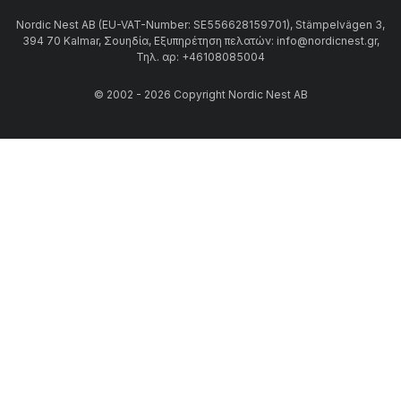
Nordic Nest AB (EU-VAT-Number: SE556628159701), Stämpelvägen 3,
394 70 Kalmar, Σουηδία, Εξυπηρέτηση πελατών: info@nordicnest.gr,
Τηλ. αρ: +46108085004
© 2002 - 2026 Copyright Nordic Nest AB