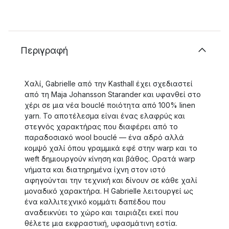
Περιγραφή
Χαλί, Gabrielle από την Kasthall έχει σχεδιαστεί
από τη Maja Johansson Starander και υφανθεί στο
χέρι σε μια νέα bouclé ποιότητα από 100% linen
yarn. Το αποτέλεσμα είναι ένας ελαφρύς και
στεγνός χαρακτήρας που διαφέρει από το
παραδοσιακό wool bouclé — ένα αδρό αλλά
κομψό χαλί όπου γραμμικά εφέ στην warp και το
weft δημιουργούν κίνηση και βάθος. Ορατά warp
νήματα και διατηρημένα ίχνη στον ιστό
αφηγούνται την τεχνική και δίνουν σε κάθε χαλί
μοναδικό χαρακτήρα. Η Gabrielle λειτουργεί ως
ένα καλλιτεχνικό κομμάτι δαπέδου που
αναδεικνύει το χώρο και ταιριάζει εκεί που
θέλετε μια εκφραστική, υφασμάτινη εστία.