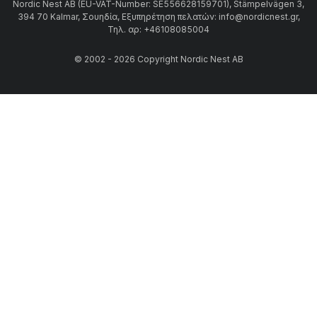
Nordic Nest AB (EU-VAT-Number: SE556628159701), Stämpelvägen 3,
394 70 Kalmar, Σουηδία, Εξυπηρέτηση πελατών: info@nordicnest.gr,
Τηλ. αρ: +46108085004
© 2002 - 2026 Copyright Nordic Nest AB