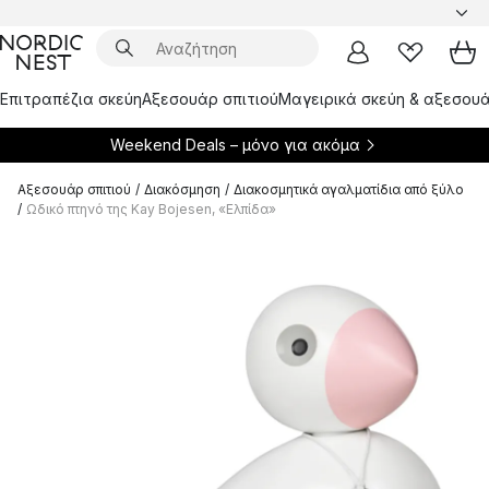
Επιτραπέζια σκεύη
Αξεσουάρ σπιτιού
Μαγειρικά σκεύη & αξεσουά
Weekend Deals – μόνο για
ακόμα
Αξεσουάρ σπιτιού
/
Διακόσμηση
/
Διακοσμητικά αγαλματίδια από ξύλο
/
Ωδικό πτηνό της Kay Bojesen, «Ελπίδα»