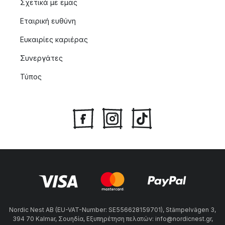
Σχετικά με εμας
Εταιρική ευθύνη
Ευκαιρίες καριέρας
Συνεργάτες
Τύπος
Nordic Nest AB (EU-VAT-Number: SE556628159701), Stämpelvägen 3,
394 70 Kalmar, Σουηδία, Εξυπηρέτηση πελατών: info@nordicnest.gr,