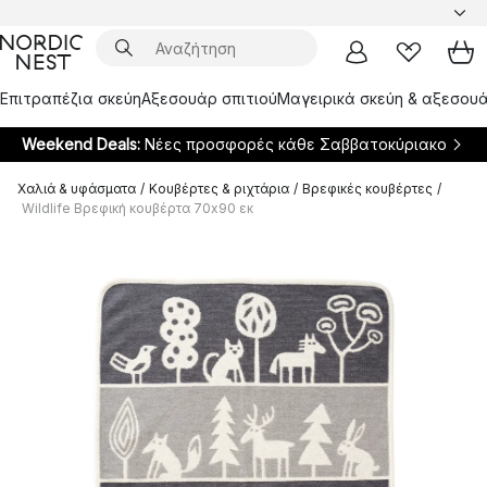
Επιτραπέζια σκεύη
Αξεσουάρ σπιτιού
Μαγειρικά σκεύη & αξεσουά
Weekend Deals:
Νέες προσφορές κάθε Σαββατοκύριακο
Χαλιά & υφάσματα
/
Κουβέρτες & ριχτάρια
/
Βρεφικές κουβέρτες
/
Wildlife Βρεφική κουβέρτα 70x90 εκ