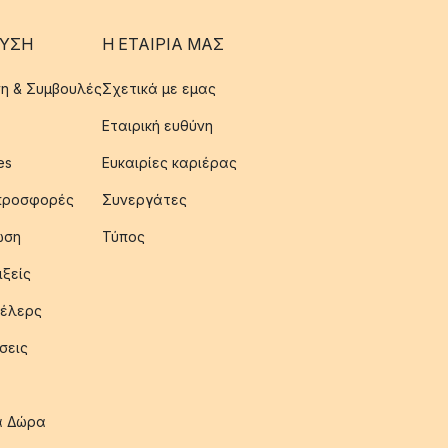
ΥΣΗ
Η ΕΤΑΊΡΙΑ ΜΑΣ
η & Συμβουλές
Σχετικά με εμας
Εταιρική ευθύνη
es
Ευκαιρίες καριέρας
 προσφορές
Συνεργάτες
ωση
Τύπος
ιξείς
έλερς
σεις
ια Δώρα