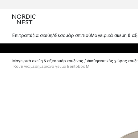
Επιτραπέζια σκεύη
Αξεσουάρ σπιτιού
Μαγειρικά σκεύη & α
Μαγειρικά σκεύη & αξεσουάρ κουζίνας
/
Αποθηκευτικός χώρος κουζ
Κουτί για μεσημεριανό γεύμα Bentobox M