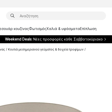
ξεσουάρ κουζίνας
Φωτισμός
Χαλιά & υφάσματα
Επίπλωση
Weekend Deals:
Νέες προσφορές κάθε Σαββατοκύριακο
ίνας
/
Κουτιά μεσημεριανού γεύματος & δοχεία τροφίμων
/