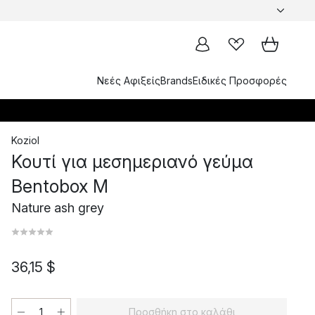
Νεές Αφιξείς
Brands
Ειδικές Προσφορές
Koziol
Κουτί για μεσημεριανό γεύμα
Bentobox M
Nature ash grey
36,15 $
Προσθήκη στο καλάθι