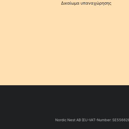
Δικαίωμα υπαναχώρησης
Nordic Nest AB (EU-VAT-Number: SE5566281