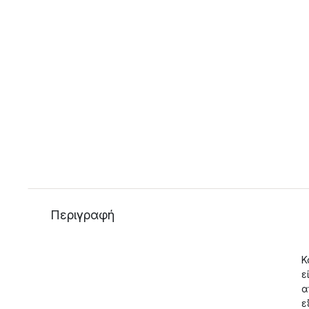
Περιγραφή
Κ
ε
α
ε