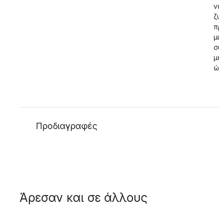
ν
ζ
π
μ
σ
μ
ώ
Προδιαγραφές
Άρεσαν και σε άλλους