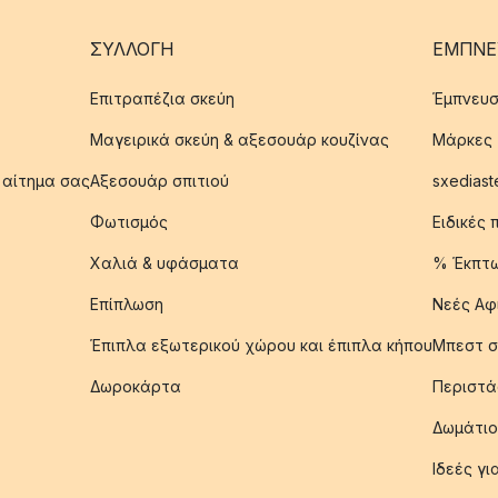
ΣΥΛΛΟΓΉ
ΈΜΠΝΕ
Επιτραπέζια σκεύη
Έμπνευσ
Μαγειρικά σκεύη & αξεσουάρ κουζίνας
Μάρκες
 αίτημα σας
Αξεσουάρ σπιτιού
sxediast
Φωτισμός
Ειδικές
Χαλιά & υφάσματα
% Έκπτ
Επίπλωση
Νεές Αφ
Έπιπλα εξωτερικού χώρου και έπιπλα κήπου
Μπεστ σ
Δωροκάρτα
Περιστά
Δωμάτιο
Ιδεές γ