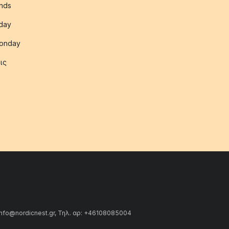
nds
iday
onday
ις
info@nordicnest.gr, Τηλ. αρ: +46108085004