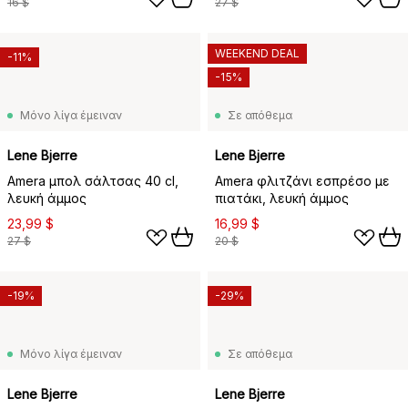
16 $
27 $
WEEKEND DEAL
-11%
-15%
Μόνο λίγα έμειναν
Σε απόθεμα
Lene Bjerre
Lene Bjerre
Amera μπολ σάλτσας 40 cl,
Amera φλιτζάνι εσπρέσο με
λευκή άμμος
πιατάκι, λευκή άμμος
23,99 $
16,99 $
27 $
20 $
-19%
-29%
Μόνο λίγα έμειναν
Σε απόθεμα
Lene Bjerre
Lene Bjerre