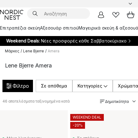
Επιτραπέζια σκεύη
Αξεσουάρ σπιτιού
Μαγειρικά σκεύη & αξεσουά
Weekend Deals:
Νέες προσφορές κάθε Σαββατοκύριακο
Μάρκες
/
Lene Bjerre
/
Amera
Lene Bjerre Amera
Φίλτρο
Σε απόθεμα
Κατηγορίες
Χρώματ
46
αποτελέσματα ταξινομημένα κατά
Δημοτικότητα
WEEKEND DEAL
-20%