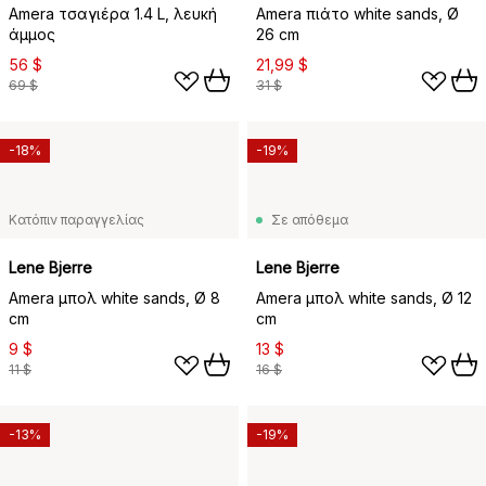
Amera τσαγιέρα 1.4 L, λευκή
Amera πιάτο white sands, Ø
άμμος
26 cm
56 $
21,99 $
69 $
31 $
-18%
-19%
Κατόπιν παραγγελίας
Σε απόθεμα
Lene Bjerre
Lene Bjerre
Amera μπολ white sands, Ø 8
Amera μπολ white sands, Ø 12
cm
cm
9 $
13 $
11 $
16 $
-13%
-19%