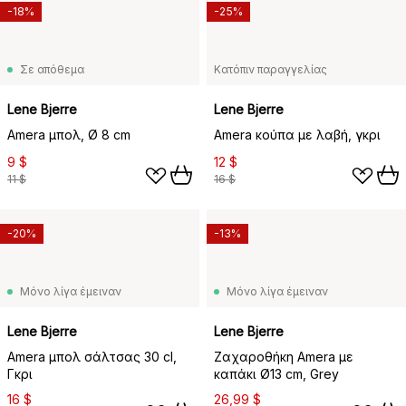
-18%
-25%
Σε απόθεμα
Κατόπιν παραγγελίας
Lene Bjerre
Lene Bjerre
Amera μπολ, Ø 8 cm
Amera κούπα με λαβή, γκρι
9 $
12 $
11 $
16 $
-20%
-13%
Μόνο λίγα έμειναν
Μόνο λίγα έμειναν
Lene Bjerre
Lene Bjerre
Amera μπολ σάλτσας 30 cl,
Ζαχαροθήκη Amera με
Γκρι
καπάκι Ø13 cm, Grey
16 $
26,99 $