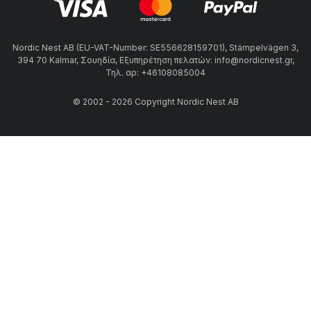
Nordic Nest AB (EU-VAT-Number: SE556628159701), Stämpelvägen 3,
394 70 Kalmar, Σουηδία, Εξυπηρέτηση πελατών: info@nordicnest.gr,
Τηλ. αρ: +46108085004
© 2002 - 2026 Copyright Nordic Nest AB