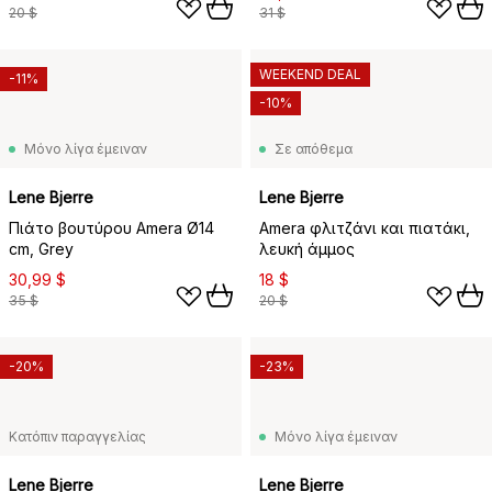
20 $
31 $
WEEKEND DEAL
-11%
-10%
Μόνο λίγα έμειναν
Σε απόθεμα
Lene Bjerre
Lene Bjerre
Πιάτο βουτύρου Amera Ø14
Amera φλιτζάνι και πιατάκι,
cm, Grey
λευκή άμμος
30,99 $
18 $
35 $
20 $
-20%
-23%
Κατόπιν παραγγελίας
Μόνο λίγα έμειναν
Lene Bjerre
Lene Bjerre