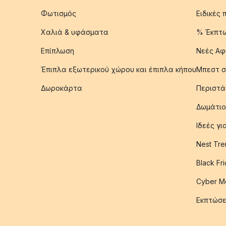
Φωτισμός
Ειδικές
Χαλιά & υφάσματα
% Έκπτ
Επίπλωση
Νεές Αφ
Έπιπλα εξωτερικού χώρου και έπιπλα κήπου
Μπεστ σ
Δωροκάρτα
Περιστά
Δωμάτιο
Ιδεές γ
Nest Tre
Black Fr
Cyber M
Εκπτώσε