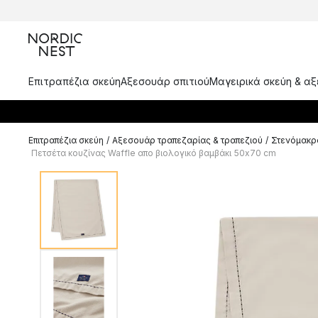
Επιτραπέζια σκεύη
Αξεσουάρ σπιτιού
Μαγειρικά σκεύη & α
Επιτραπέζια σκεύη
/
Αξεσουάρ τραπεζαρίας & τραπεζιού
/
Στενόμακρα
Πετσέτα κουζίνας Waffle απο βιολογικό βαμβάκι 50x70 cm