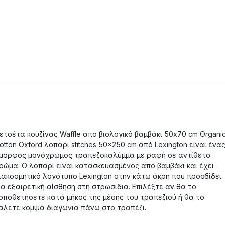
ετσέτα κουζίνας Waffle απο βιολογικό βαμβάκι 50x70 cm Organi
otton Oxford λοπάρι stitches 50x250 cm από Lexington είναι ένα
μορφος μονόχρωμος τραπεζοκαλύμμα με ραφή σε αντίθετο
ρώμα. Ο λοπάρι είναι κατασκευασμένος από βαμβάκι και έχει
ιακοσμητικό λογότυπο Lexington στην κάτω άκρη που προσδίδει
ια εξαιρετική αίσθηση στη στρωσίδια. Επιλέξτε αν θα το
οποθετήσετε κατά μήκος της μέσης του τραπεζιού ή θα το
άλετε κομψά διαγώνια πάνω στο τραπέζι.