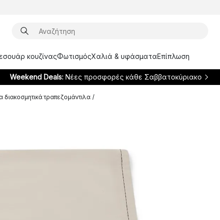
ξεσουάρ κουζίνας
Φωτισμός
Χαλιά & υφάσματα
Επίπλωση
Weekend Deals:
Νέες προσφορές κάθε Σαββατοκύριακο
 διακοσμητικά τραπεζομάντιλα
/