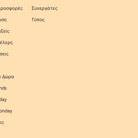
 προσφορές
Συνεργάτες
ωση
Τύπος
ιξείς
έλερς
σεις
ια Δώρα
nds
iday
onday
ις