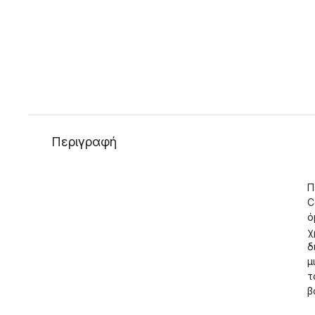
Περιγραφή
Π
C
ό
χ
δ
μ
τ
β