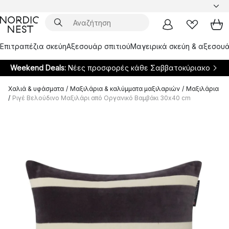
Επιτραπέζια σκεύη
Αξεσουάρ σπιτιού
Μαγειρικά σκεύη & αξεσουά
Weekend Deals:
Νέες προσφορές κάθε Σαββατοκύριακο
Χαλιά & υφάσματα
/
Μαξιλάρια & καλύμματα μαξιλαριών
/
Μαξιλάρια
/
Ριγέ Βελούδινο Μαξιλάρι από Οργανικό Βαμβάκι 30x40 cm