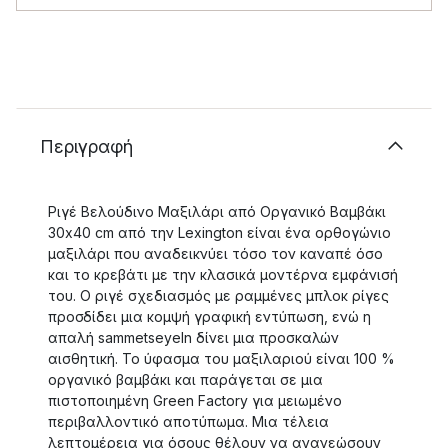
Περιγραφή
Ριγέ Βελούδινο Μαξιλάρι από Οργανικό Βαμβάκι
30x40 cm από την Lexington είναι ένα ορθογώνιο
μαξιλάρι που αναδεικνύει τόσο τον καναπέ όσο
και το κρεβάτι με την κλασικά μοντέρνα εμφάνισή
του. Ο ριγέ σχεδιασμός με ραμμένες μπλοκ ρίγες
προσδίδει μια κομψή γραφική εντύπωση, ενώ η
απαλή sammetseyeln δίνει μια προσκαλών
αισθητική. Το ύφασμα του μαξιλαριού είναι 100 %
οργανικό βαμβάκι και παράγεται σε μια
πιστοποιημένη Green Factory για μειωμένο
περιβαλλοντικό αποτύπωμα. Μια τέλεια
λεπτομέρεια για όσους θέλουν να ανανεώσουν