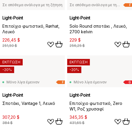
Σε απόθεμα ανάλογα με τη ζήτηση
Σε απόθεμα ανάλογα με τη ζήτηση
F
Light-Point
Light-Point
Επιτοίχιο φωτιστικό, Rørhat,
Solo Round σποτάκι , Λευκό,
Λευκό
2700 kelvin
226,45 $
229 $
251,50 $
256,25 $
ΕΚΠΤΩΣΗ
ΕΚΠΤΩΣΗ
-20%
-20%
Μόνο λίγα έμειναν
Μόνο λίγα έμειναν
F
G
Light-Point
Light-Point
Σποτάκι, Vantage 1, Λευκό
Επιτοίχιο φωτιστικό, Zero
W1, Ροζ χρυσαφί
307,20 $
345,35 $
384 $
431,65 $