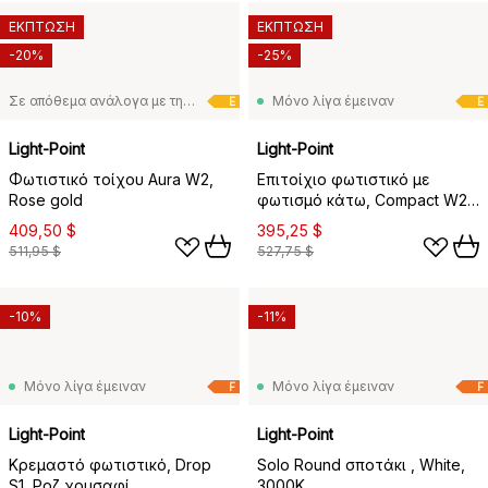
ΕΚΠΤΩΣΗ
ΕΚΠΤΩΣΗ
-20%
-25%
Σε απόθεμα ανάλογα με τη ζήτηση
Μόνο λίγα έμειναν
E
E
Light-Point
Light-Point
Φωτιστικό τοίχου Aura W2,
Επιτοίχιο φωτιστικό με
Rose gold
φωτισμό κάτω, Compact W2,
Μαύρο
409,50 $
395,25 $
511,95 $
527,75 $
-10%
-11%
Μόνο λίγα έμειναν
Μόνο λίγα έμειναν
F
F
Light-Point
Light-Point
Κρεμαστό φωτιστικό, Drop
Solo Round σποτάκι , White,
S1, Ροζ χρυσαφί
3000K