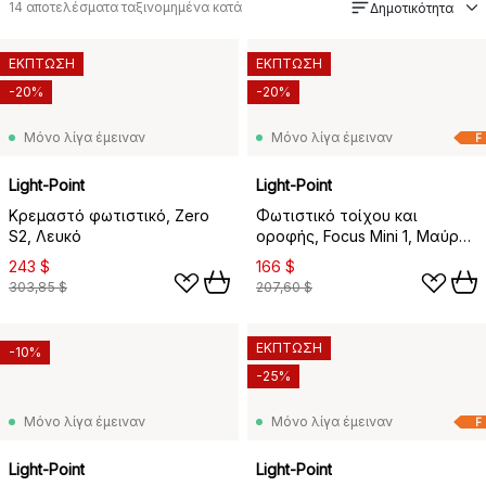
14
αποτελέσματα ταξινομημένα κατά
Δημοτικότητα
ΕΚΠΤΩΣΗ
ΕΚΠΤΩΣΗ
-20%
-20%
Μόνο λίγα έμειναν
Μόνο λίγα έμειναν
F
Light-Point
Light-Point
Κρεμαστό φωτιστικό, Zero
Φωτιστικό τοίχου και
S2, Λευκό
οροφής, Focus Mini 1, Μαύρο,
3000 kelvin
243 $
166 $
303,85 $
207,60 $
ΕΚΠΤΩΣΗ
-10%
-25%
Μόνο λίγα έμειναν
Μόνο λίγα έμειναν
F
Light-Point
Light-Point