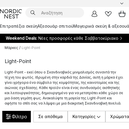
Επιτραπέζια σκεύη
Αξεσουάρ σπιτιού
Μαγειρικά σκεύη & αξεσουά
Weekend Deals:
Νέες προσφορές κάθε Σαββατοκύριακο
Μάρκες
/
Light-Point
Light-Point
Light-Point - εκεί όπου ο Σκανδιναβικός μινιμαλισμός συναντά την
τέχνη του φωτός. Ιδρυμένη στην καρδιά της Δανίας, αυτή η μάρκα έχει
γίνει γρήγορα ένα σύμβολο της κομψότητας, της καινοτομίας και της
αιώνιας σχεδίασης. Κάθε προϊόν είναι ένας συνδυασμός αισθητικής
και λειτουργικότητας, δημιουργημένο για να μετατρέπει κάθε χώρο σε
μια όαση γεμάτη φως. Ανακαλύψτε τη μαγεία της Light-Point και
αφήστε το σπίτι σας να λάμψει με μια διακριτική Σκανδιναβική πινελιά.
Φίλτρο
Σε απόθεμα
Κατηγορίες
Χρώματ