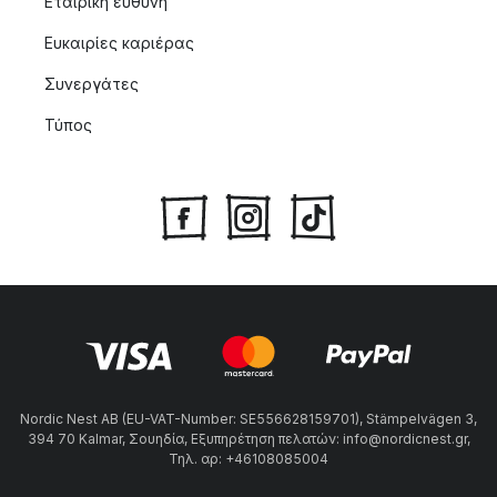
Εταιρική ευθύνη
Ευκαιρίες καριέρας
Συνεργάτες
Τύπος
Nordic Nest AB (EU-VAT-Number: SE556628159701), Stämpelvägen 3,
394 70 Kalmar, Σουηδία, Εξυπηρέτηση πελατών: info@nordicnest.gr,
Τηλ. αρ: +46108085004