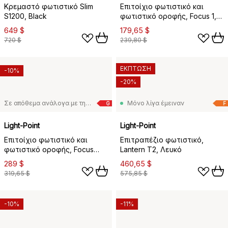
Κρεμαστό φωτιστικό Slim
Επιτοίχιο φωτιστικό και
S1200, Black
φωτιστικό οροφής, Focus 1,
Λευκό, 3000 kelvin
649 $
179,65 $
720 $
239,80 $
ΕΚΠΤΩΣΗ
-10%
-20%
Σε απόθεμα ανάλογα με τη ζήτηση
Μόνο λίγα έμειναν
G
F
Light-Point
Light-Point
Επιτοίχιο φωτιστικό και
Επιτραπέζιο φωτιστικό,
φωτιστικό οροφής, Focus
Lantern T2, Λευκό
Mini 2, Μαύρο, 2700 kelvin
289 $
460,65 $
319,65 $
575,85 $
-10%
-11%