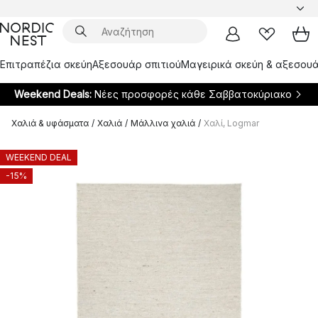
Επιτραπέζια σκεύη
Αξεσουάρ σπιτιού
Μαγειρικά σκεύη & αξεσουά
Weekend Deals:
Νέες προσφορές κάθε Σαββατοκύριακο
Χαλιά & υφάσματα
/
Χαλιά
/
Μάλλινα χαλιά
/
Χαλί, Logmar
WEEKEND DEAL
-15%