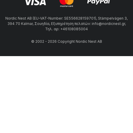
Nordic Nest AB (EU-VAT-Number: SE556628159701), Stämpelvägen 3,
394 70 Kalmar, Σουηδία, Εξυπηρέτηση πελατών: info@nordicnest.gr,
Τηλ. αρ: +46108085004
© 2002 - 2026 Copyright Nordic Nest AB