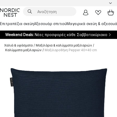
Επιτραπέζια σκεύη
Αξεσουάρ σπιτιού
Μαγειρικά σκεύη & αξεσουά
Weekend Deals:
Νέες προσφορές κάθε Σαββατοκύριακο
Χαλιά & υφάσματα
/
Μαξιλάρια & καλύμματα μαξιλαριών
/
Καλύμματα μαξιλαριών
/
Μαξιλαροθήκη Pepper 40x40 cm