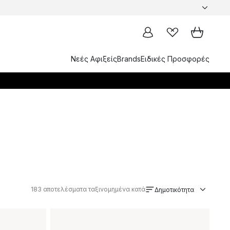
Νεές Αφιξείς
Brands
Ειδικές Προσφορές
183
αποτελέσματα ταξινομημένα κατά
Δημοτικότητα