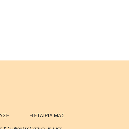
ΥΣΗ
Η ΕΤΑΊΡΙΑ ΜΑΣ
η & Συμβουλές
Σχετικά με εμας