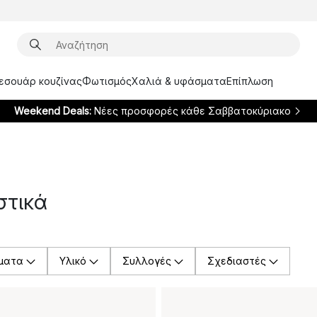
ξεσουάρ κουζίνας
Φωτισμός
Χαλιά & υφάσματα
Επίπλωση
Weekend Deals:
Νέες προσφορές κάθε Σαββατοκύριακο
στικά
ματα
Υλικό
Συλλογές
Σχεδιαστές