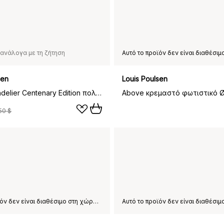
ανάλογα με τη ζήτηση
sen
Louis Poulsen
PH 1/1 Chandelier Centenary Edition πολυέλαιος, Brass-dusty terracotta, 3 βραχίονες
50 $
Αυτό το προϊόν δεν είναι διαθέσιμο στη χώρα παράδοσης που έχετε επιλέξει.