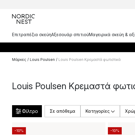
Επιτραπέζια σκεύη
Αξεσουάρ σπιτιού
Μαγειρικά σκεύη & α
Μάρκες
/
Louis Poulsen
/
Louis Poulsen Κρεμαστά φωτιστικά
Louis Poulsen Κρεμαστά φωτι
Φίλτρο
Σε απόθεμα
Κατηγορίες
Χρώ
-10%
-10%