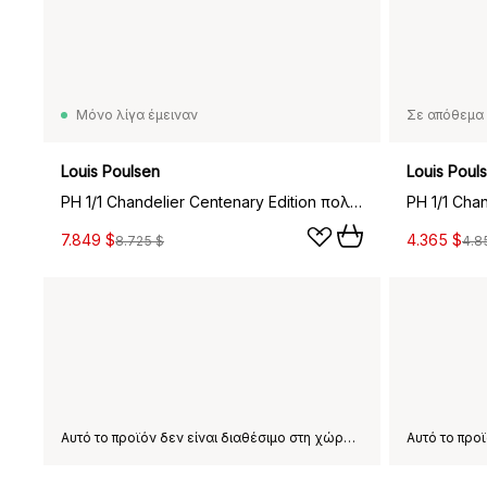
Μόνο λίγα έμειναν
Σε απόθεμα 
Louis Poulsen
Louis Poul
PH 1/1 Chandelier Centenary Edition πολυέλαιος, Brass-dusty terracotta, 6 βραχίονες
7.849 $
4.365 $
8.725 $
4.8
Αυτό το προϊόν δεν είναι διαθέσιμο στη χώρα παράδοσης που έχετε επιλέξει.