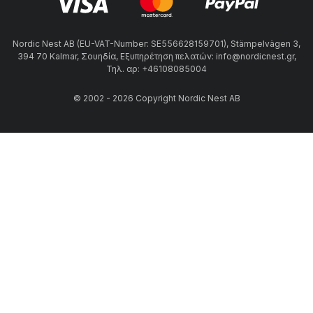
Nordic Nest AB (EU-VAT-Number: SE556628159701), Stämpelvägen 3,
394 70 Kalmar, Σουηδία, Εξυπηρέτηση πελατών: info@nordicnest.gr,
Τηλ. αρ: +46108085004
© 2002 - 2026 Copyright Nordic Nest AB