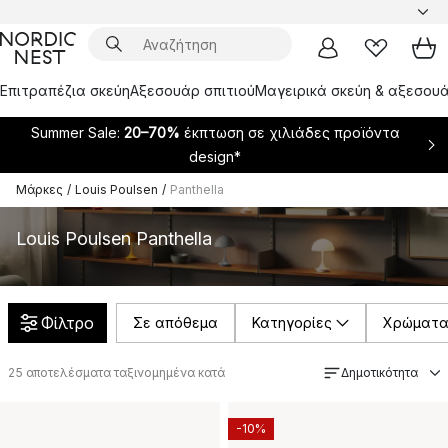
Επιτραπέζια σκεύη
Αξεσουάρ σπιτιού
Μαγειρικά σκεύη & αξεσουά
Summer Sale:
20–70%
έκπτωση σε χιλιάδες προϊόντα
design*
Μάρκες
/
Louis Poulsen
/
Panthella
Louis Poulsen Panthella
Φίλτρο
Σε απόθεμα
Κατηγορίες
Χρώματ
25
αποτελέσματα ταξινομημένα κατά
Δημοτικότητα
-10%