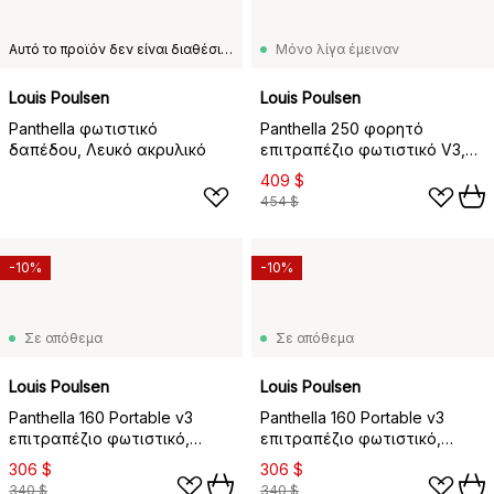
Αυτό το προϊόν δεν είναι διαθέσιμο στη χώρα παράδοσης που έχετε επιλέξει.
Μόνο λίγα έμειναν
Louis Poulsen
Louis Poulsen
Panthella φωτιστικό
Panthella 250 φορητό
δαπέδου, Λευκό ακρυλικό
επιτραπέζιο φωτιστικό V3,
Opal pale rose
409 $
454 $
-10%
-10%
Σε απόθεμα
Σε απόθεμα
Louis Poulsen
Louis Poulsen
Panthella 160 Portable v3
Panthella 160 Portable v3
επιτραπέζιο φωτιστικό,
επιτραπέζιο φωτιστικό,
Original Opal Orange
Original Opal Red
306 $
306 $
340 $
340 $