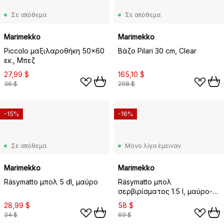
Σε απόθεμα
Σε απόθεμα
Marimekko
Marimekko
Piccolo μαξιλαροθήκη 50x60
Βάζο Pilari 30 cm, Clear
εκ., Μπεζ
27,99 $
165,10 $
36 $
298 $
-15%
-16%
Σε απόθεμα
Μόνο λίγα έμειναν
Marimekko
Marimekko
Räsymatto μπολ 5 dl, μαύρο
Räsymatto μπολ
σερβιρίσματος 1.5 l, μαύρο-
λευκό
28,99 $
58 $
34 $
69 $