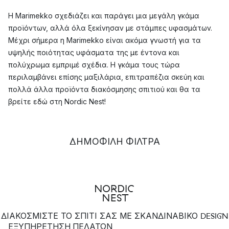
Η Marimekko σχεδιάζει και παράγει μια μεγάλη γκάμα
προϊόντων, αλλά όλα ξεκίνησαν με στάμπες υφασμάτων.
Μέχρι σήμερα η Marimekko είναι ακόμα γνωστή για τα
υψηλής ποιότητας υφάσματα της με έντονα και
πολύχρωμα εμπριμέ σχέδια. Η γκάμα τους τώρα
περιλαμβάνει επίσης μαξιλάρια, επιτραπέζια σκεύη και
πολλά άλλα προϊόντα διακόσμησης σπιτιού και θα τα
βρείτε εδώ στη Nordic Nest!
Υφάσματα & κλωστοϋφαντουργικά
ΔΗΜΟΦΙΛΉ ΦΊΛΤΡΑ
προϊόντα Marimekko
Η σειρά Marimekko περιλαμβάνει υφάσματα για κάθε έργο
ραπτικής - είτε χρειάζεστε νέα μαξιλάρια καρέκλας είτε
ίσως μερικές πολύχρωμες κουρτίνες. Τα υφάσματα
Marimekko αποτελούν την τέλεια ευκαιρία να
ενσωματώσετε όμορφα χρώματα και σχέδια στο σπίτι σας
ΔΙΑΚΟΣΜΙΣΤΕ ΤΟ ΣΠΙΤΙ ΣΑΣ ΜΕ ΣΚΑΝΔΙΝΑΒΙΚΟ DESIGN
ΕΞΥΠΗΡΈΤΗΣΗ ΠΕΛΑΤΏΝ
με όποιον τρόπο κρίνετε κατάλληλο.