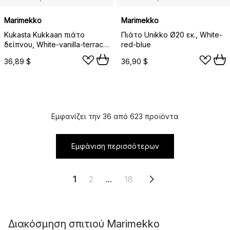
Marimekko
Marimekko
Kukasta Kukkaan πιάτο
Πιάτο Unikko Ø20 εκ., White-
δείπνου, White-vanilla-terrac-
red-blue
plum, Ø20 cm
36,89 $
36,90 $
Εμφανίζει την 36 από 623 προϊόντα
Εμφάνιση περισσότερων
1
2
...
18
Διακόσμηση σπιτιού Marimekko