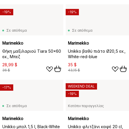
-19%
-19%
Σε απόθεμα
Σε απόθεμα
Marimekko
Marimekko
Θήκη μαξιλαριού Tiara 50x60
Unikko βαθύ πιάτο Ø20,5 εκ.,
εκ., Μπεζ
White-red-blue
28,99 $
35 $
36 $
43,15 $
WEEKEND DEAL
-17%
-19%
Σε απόθεμα
Κατόπιν παραγγελίας
Marimekko
Marimekko
Unikko μπολ 1,5 l, Black-White
Unikko φλιτζάνι καφέ 20 cl,