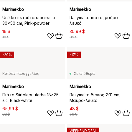
Marimekko
Marimekko
Unikko πετσέτα επισκέπτη
Räsymatto πιάτο, μαύρο
30x50 cm, Pink-powder
λευκό
16 $
30,99 $
18 $
39 $
-20%
-17%
Κατόπιν παραγγελίας
Σε απόθεμα
Marimekko
Marimekko
Πιάτο Siirtolapuutarha 18x25
Räsymatto δίσκος Ø31 cm,
εκ., Black-white
Μαύρο-λευκό
65,99 $
48 $
82 $
58 $
WEEKEND DEAL