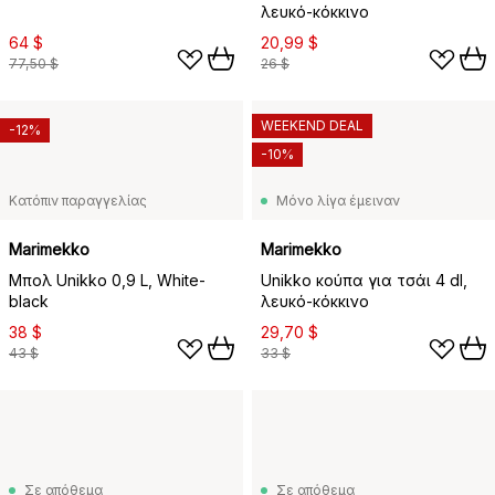
λευκό-κόκκινο
64 $
20,99 $
77,50 $
26 $
WEEKEND DEAL
-12%
-10%
Κατόπιν παραγγελίας
Μόνο λίγα έμειναν
Marimekko
Marimekko
Μπολ Unikko 0,9 L, White-
Unikko κούπα για τσάι 4 dl,
black
λευκό-κόκκινο
38 $
29,70 $
43 $
33 $
Σε απόθεμα
Σε απόθεμα