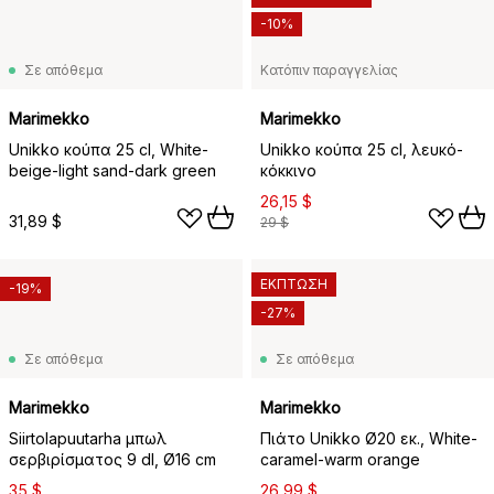
-10%
Σε απόθεμα
Κατόπιν παραγγελίας
Marimekko
Marimekko
Unikko κούπα 25 cl, White-
Unikko κούπα 25 cl, λευκό-
beige-light sand-dark green
κόκκινο
26,15 $
31,89 $
29 $
ΕΚΠΤΩΣΗ
-19%
-27%
Σε απόθεμα
Σε απόθεμα
Marimekko
Marimekko
Siirtolapuutarha μπωλ
Πιάτο Unikko Ø20 εκ., White-
σερβιρίσματος 9 dl, Ø16 cm
caramel-warm orange
35 $
26,99 $