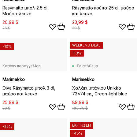
Räsymatto μπολ 2.5 dl,
Räsymatto κούπα 25 cl, μαύρο
Μαύρο-λευκό
και λευκό
20,99 $
23,99 $
26 $
29 $
WEEKEND DEAL
-10%
-13%
Κατόπιν παραγγελίας
Σε απόθεμα
Marimekko
Marimekko
Oiva Räsymatto μπολ 3 dl,
Χαλάκι μπάνιου Unikko
μαύρο και λευκό
73x74 εκ., Green-light blue
25,99 $
89,99 $
29 $
103,75 $
ΕΚΠΤΩΣΗ
-22%
-45%