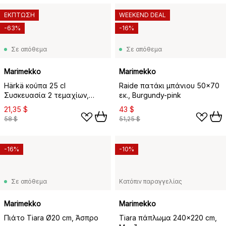
ΕΚΠΤΩΣΗ
WEEKEND DEAL
-63%
-16%
Σε απόθεμα
Σε απόθεμα
Marimekko
Marimekko
Härkä κούπα 25 cl
Raide πατάκι μπάνιου 50x70
Συσκευασία 2 τεμαχίων,
εκ., Burgundy-pink
λευκό-σκούρο μπορντό-
21,35 $
43 $
σκούρο κόκκινο
58 $
51,25 $
-16%
-10%
Σε απόθεμα
Κατόπιν παραγγελίας
Marimekko
Marimekko
Πιάτο Tiara Ø20 cm, Άσπρο
Tiara πάπλωμα 240x220 cm,