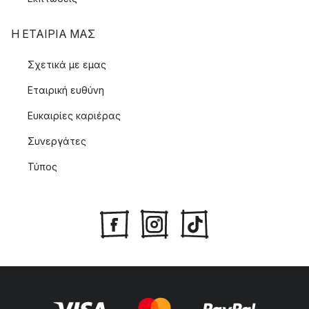
Marimekko;
Η ΕΤΑΊΡΙΑ ΜΑΣ
Για τη Marimekko είναι σημαντικό να αντιμετωπίζει τη φύση
με σεβασμό και να κάνει την παραγωγή όσο το δυνατόν πιο
Σχετικά με εμας
περιβαλλοντικά συνειδητή. Για το λόγο αυτό, η Marimekko
Εταιρική ευθύνη
έχει θέσει αυτούς τους πέντε περιβαλλοντικούς στόχους:
Ευκαιρίες καριέρας
Συνεχής μείωση της κατανάλωσης ενέργειας.
Συνεργάτες
Χρήση ηλεκτρικής ενέργειας από ανανεώσιμες πηγές
ενέργειας, όπως η αιολική και η υδροηλεκτρική
Τύπος
ενέργεια.
Μείωση των εκπομπών διοξειδίου του άνθρακα κατά
50%.
Μείωση των λειτουργικών αποβλήτων κατά 20%
Μείωση της κατανάλωσης νερού σε σχέση με την
απόδοση κατά 20%.
Για τη Marimekko είναι σημαντικό να αντιμετωπίζει τη φύση