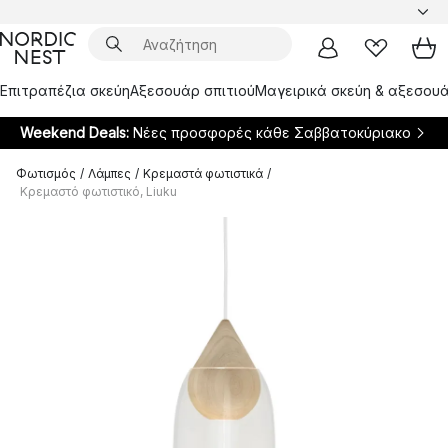
Επιτραπέζια σκεύη
Αξεσουάρ σπιτιού
Μαγειρικά σκεύη & αξεσουά
Weekend Deals:
Νέες προσφορές κάθε Σαββατοκύριακο
Φωτισμός
/
Λάμπες
/
Κρεμαστά φωτιστικά
/
Κρεμαστό φωτιστικό, Liuku