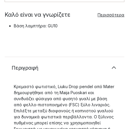
Καλό είναι να γνωρίζετε
Περισσότερα
Βάση λαμπτήρα: GU10
Περιγραφή
Κρεμαστό φωτιστικό, Liuku Drop pendel από Mater
δημιουργήθηκε από τη Maija Puoskari και
συνδυάζει φύσιγγα από φυσητό γυαλί με βάση
από φελλο-πιστοποιημένο (FSC) ξύλο λιναριάς.
Επιλέξτε μεταξύ διαφανούς ή καπνιστού γυαλιού
για δυναμικά φωτιστικά περιβάλλοντα. Ο ξύλινος
πυθμένας μπορεί επίσης να χρησιμοποιηθεί
ξεχωριστά ως μεμονωμένο κρεμαστό κόσμημα ή