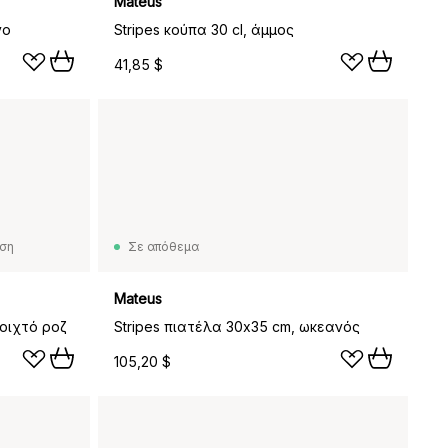
Mateus
νο
Stripes κούπα 30 cl, άμμος
41,85 $
ηση
Σε απόθεμα
Mateus
νοιχτό ροζ
Stripes πιατέλα 30x35 cm, ωκεανός
105,20 $