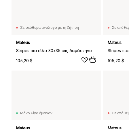
Σε απόθεμα ανάλογα με τη ζήτηση
Σε απόθεμ
Mateus
Mateus
Stripes πιατέλα 30x35 cm, δαμάσκηνο
Stripes πι
105,20 $
105,20 $
Μόνο λίγα έμειναν
Σε απόθεμ
Mateus
Mateus