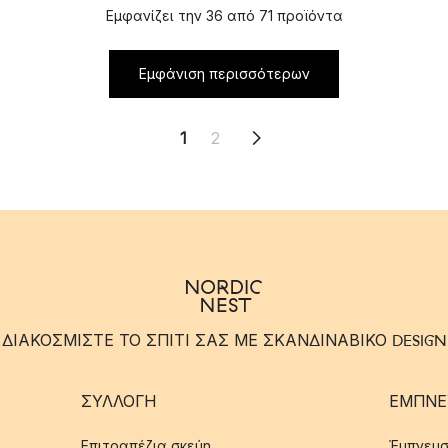
Εμφανίζει την 36 από 71 προϊόντα
Εμφάνιση περισσότερων
1
2
ΔΙΑΚΟΣΜΙΣΤΕ ΤΟ ΣΠΙΤΙ ΣΑΣ ΜΕ ΣΚΑΝΔΙΝΑΒΙΚΟ DESIGN
ΣΥΛΛΟΓΉ
ΈΜΠΝΕ
Επιτραπέζια σκεύη
Έμπνευσ