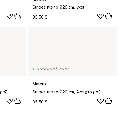
Stripes πιάτο Ø20 cm, γκρι
36,50 $
Μόνο λίγα έμειναν
Mateus
 ροζ
Stripes πιάτο Ø20 cm, Ανοιχτό ροζ
36,50 $