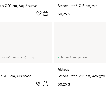
ιάτο Ø20 cm, Δαμάσκηνο
Stripes μπολ Ø15 cm, γκρι
50,25 $
α ανάλογα με τη ζήτηση
Μόνο λίγα έμειναν
Mateus
ολ Ø15 cm, Ωκεανός
Stripes μπολ Ø15 cm, Ανοιχτό
50,25 $