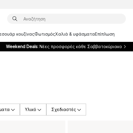
ξεσουάρ κουζίνας
Φωτισμός
Χαλιά & υφάσματα
Επίπλωση
Weekend Deals:
Νέες προσφορές κάθε Σαββατοκύριακο
ματα
Υλικό
Σχεδιαστές