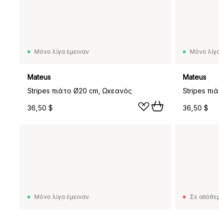
Μόνο λίγα έμειναν
Μόνο λίγα
Mateus
Mateus
Stripes πιάτο Ø20 cm, Ωκεανός
Stripes πι
36,50 $
36,50 $
Μόνο λίγα έμειναν
Σε απόθεμ