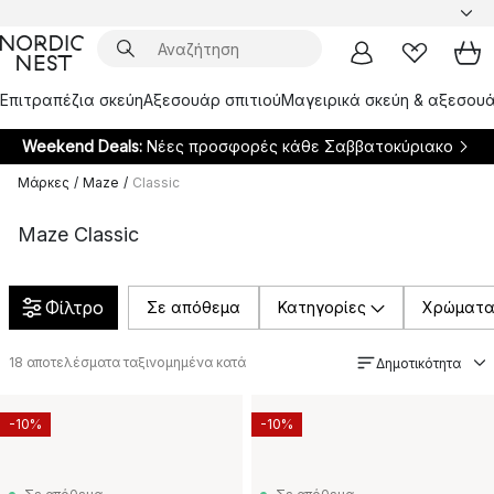
Επιτραπέζια σκεύη
Αξεσουάρ σπιτιού
Μαγειρικά σκεύη & αξεσουά
Weekend Deals:
Νέες προσφορές κάθε Σαββατοκύριακο
Μάρκες
/
Maze
/
Classic
Maze Classic
Φίλτρο
Σε απόθεμα
Κατηγορίες
Χρώματ
18
αποτελέσματα ταξινομημένα κατά
Δημοτικότητα
-10%
-10%