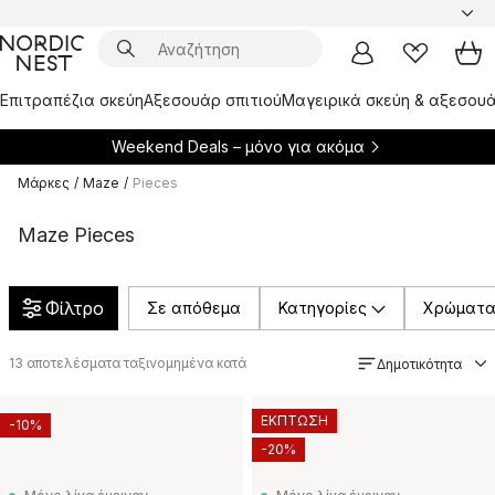
Επιτραπέζια σκεύη
Αξεσουάρ σπιτιού
Μαγειρικά σκεύη & αξεσουά
Weekend Deals – μόνο για
ακόμα
Μάρκες
/
Maze
/
Pieces
Maze Pieces
Φίλτρο
Σε απόθεμα
Κατηγορίες
Χρώματ
13
αποτελέσματα ταξινομημένα κατά
Δημοτικότητα
ΕΚΠΤΩΣΗ
-10%
-20%