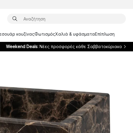
ξεσουάρ κουζίνας
Φωτισμός
Χαλιά & υφάσματα
Επίπλωση
Weekend Deals:
Νέες προσφορές κάθε Σαββατοκύριακο