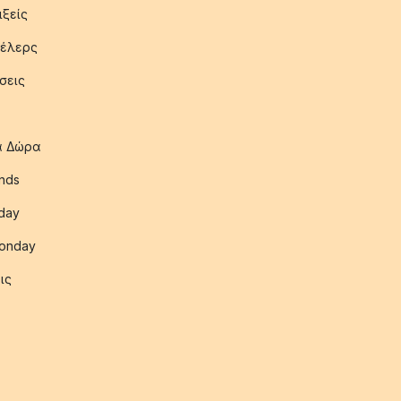
ιξείς
έλερς
σεις
ια Δώρα
nds
iday
onday
ις