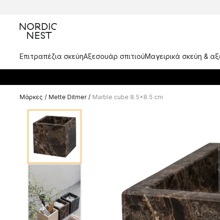
Επιτραπέζια σκεύη
Αξεσουάρ σπιτιού
Μαγειρικά σκεύη & α
Μάρκες
/
Mette Ditmer
/
Marble cube 8.5x8.5 cm