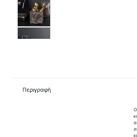
Περιγραφή
Ο
κ
α
α
κ