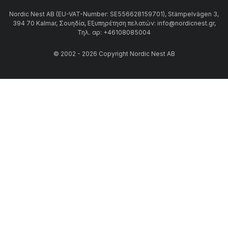
Nordic Nest AB (EU-VAT-Number: SE556628159701), Stämpelvägen 3,
394 70 Kalmar, Σουηδία, Εξυπηρέτηση πελατών: info@nordicnest.gr,
Τηλ. αρ: +46108085004
© 2002 - 2026 Copyright Nordic Nest AB