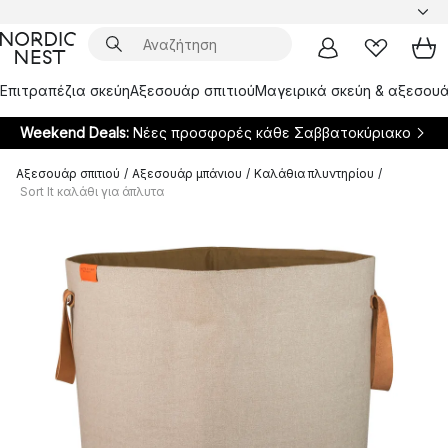
Επιτραπέζια σκεύη
Αξεσουάρ σπιτιού
Μαγειρικά σκεύη & αξεσουά
Weekend Deals:
Νέες προσφορές κάθε Σαββατοκύριακο
Αξεσουάρ σπιτιού
/
Αξεσουάρ μπάνιου
/
Καλάθια πλυντηρίου
/
Sort It καλάθι για άπλυτα