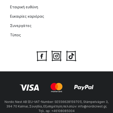
Εταιρική ευθύνη
Ευκαιρίες καριέρας
Συνεργάτες
Τύπος
Nordic Nest AB (EU-VAT-Number: SE556628159701), Stämpelvägen 3,
394 70 Kalmar, Σουηδία, Εξυπηρέτηση πελατών: info@nordicnest.gr,
Τηλ. αρ: +46108085004