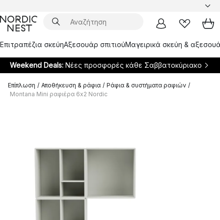
Επιτραπέζια σκεύη
Αξεσουάρ σπιτιού
Μαγειρικά σκεύη & αξεσουά
Weekend Deals:
Νέες προσφορές κάθε Σαββατοκύριακο
Επίπλωση
/
Αποθήκευση & ράφια
/
Ράφια & συστήματα ραφιών
/
Montana Mini ραφιέρα 6x2 Nordic