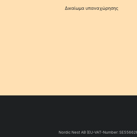
Δικαίωμα υπαναχώρησης
Nordic Nest AB (EU-VAT-Number: SE5566281