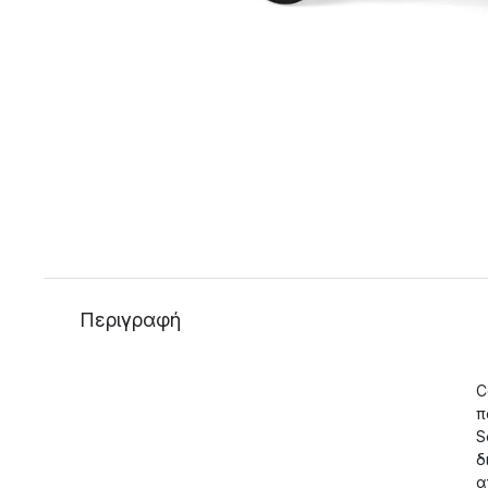
Περιγραφή
C
π
S
δ
α