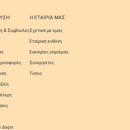
ΥΣΗ
Η ΕΤΑΊΡΙΑ ΜΑΣ
η & Συμβουλές
Σχετικά με εμας
Εταιρική ευθύνη
es
Ευκαιρίες καριέρας
 προσφορές
Συνεργάτες
ωση
Τύπος
ιξείς
έλερς
σεις
ια Δώρα