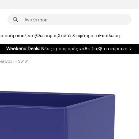
ξεσουάρ κουζίνας
Φωτισμός
Χαλιά & υφάσματα
Επίπλωση
Weekend Deals:
Νέες προσφορές κάθε Σαββατοκύριακο
ur Box I – S6161