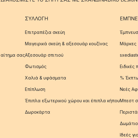
ΣΥΛΛΟΓΉ
ΈΜΠΝΕ
Επιτραπέζια σκεύη
Έμπνευσ
Μαγειρικά σκεύη & αξεσουάρ κουζίνας
Μάρκες
 αίτημα σας
Αξεσουάρ σπιτιού
sxediast
Φωτισμός
Ειδικές
Χαλιά & υφάσματα
% Έκπτ
Επίπλωση
Νεές Αφ
Έπιπλα εξωτερικού χώρου και έπιπλα κήπου
Μπεστ σ
Δωροκάρτα
Περιστά
Δωμάτιο
Ιδεές γ