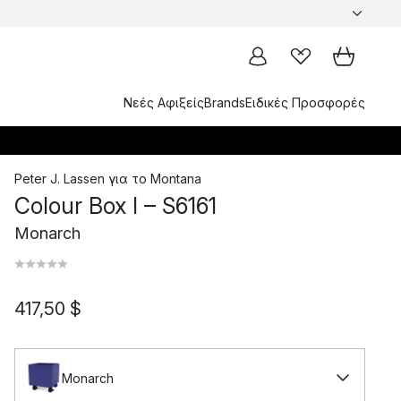
Νεές Αφιξείς
Brands
Ειδικές Προσφορές
Peter J. Lassen
για το
Montana
Colour Box I – S6161
Monarch
417,50 $
Monarch