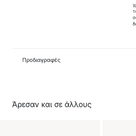
χ
τ
σ
δ
Προδιαγραφές
Άρεσαν και σε άλλους