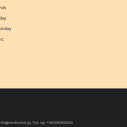
nds
iday
onday
ις
info@nordicnest.gr, Τηλ. αρ: +46108085004