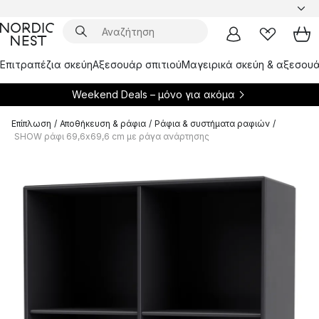
Επιτραπέζια σκεύη
Αξεσουάρ σπιτιού
Μαγειρικά σκεύη & αξεσουά
Weekend Deals – μόνο για
ακόμα
Επίπλωση
/
Αποθήκευση & ράφια
/
Ράφια & συστήματα ραφιών
/
SHOW ράφι 69,6x69,6 cm με ράγα ανάρτησης