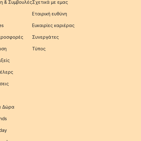
η & Συμβουλές
Σχετικά με εμας
Εταιρική ευθύνη
es
Ευκαιρίες καριέρας
 προσφορές
Συνεργάτες
ωση
Τύπος
ιξείς
έλερς
σεις
ια Δώρα
nds
iday