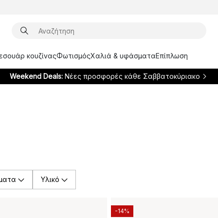
ξεσουάρ κουζίνας
Φωτισμός
Χαλιά & υφάσματα
Επίπλωση
Weekend Deals:
Νέες προσφορές κάθε Σαββατοκύριακο
ματα
Υλικό
-14%