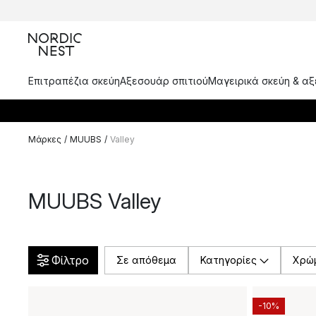
Επιτραπέζια σκεύη
Αξεσουάρ σπιτιού
Μαγειρικά σκεύη & α
Μάρκες
/
MUUBS
/
Valley
MUUBS Valley
Φίλτρο
Σε απόθεμα
Κατηγορίες
Χρώ
-10%