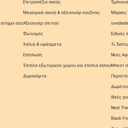
Επιτραπέζια σκεύη
Έμπνευσ
Μαγειρικά σκεύη & αξεσουάρ κουζίνας
Μάρκες
 αίτημα σας
Αξεσουάρ σπιτιού
sxediast
Φωτισμός
Ειδικές
Χαλιά & υφάσματα
% Έκπτ
Επίπλωση
Νεές Αφ
Έπιπλα εξωτερικού χώρου και έπιπλα κήπου
Μπεστ σ
Δωροκάρτα
Περιστά
Δωμάτιο
Ιδεές γ
Nest Tre
Black Fr