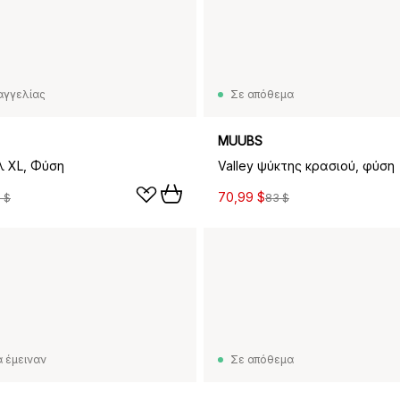
αγγελίας
Σε απόθεμα
MUUBS
λ XL, Φύση
Valley ψύκτης κρασιού, φύση
70,99 $
6 $
83 $
 έμειναν
Σε απόθεμα