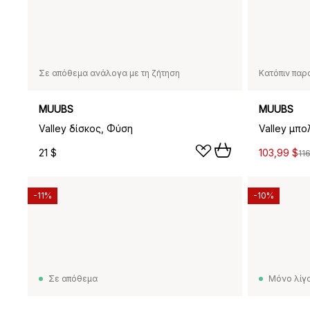
Σε απόθεμα ανάλογα με τη ζήτηση
Κατόπιν παρ
MUUBS
MUUBS
Valley δίσκος, Φύση
Valley μπο
21 $
103,99 $
11
-11%
-10%
Σε απόθεμα
Μόνο λίγα