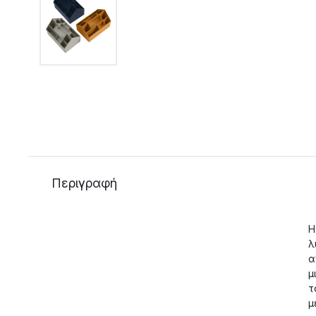
Περιγραφή
Η
λ
α
μ
τ
μ