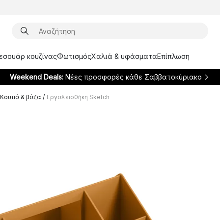
ξεσουάρ κουζίνας
Φωτισμός
Χαλιά & υφάσματα
Επίπλωση
Weekend Deals:
Νέες προσφορές κάθε Σαββατοκύριακο
Κουτιά & βάζα
/
Εργαλειοθήκη Sketch