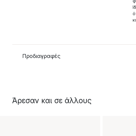
φ
Ι
ό
κ
Προδιαγραφές
Άρεσαν και σε άλλους