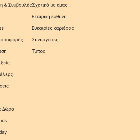
η & Συμβουλές
Σχετικά με εμας
Εταιρική ευθύνη
es
Ευκαιρίες καριέρας
 προσφορές
Συνεργάτες
ωση
Τύπος
ιξείς
έλερς
σεις
ια Δώρα
nds
iday