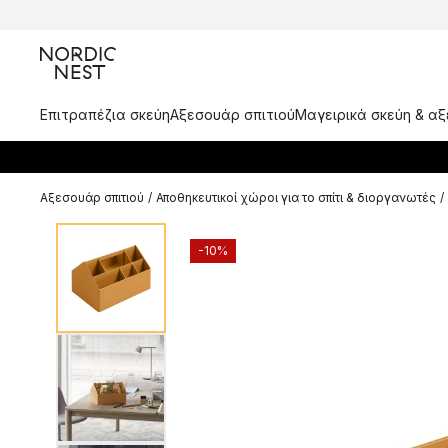
Επιτραπέζια σκεύη
Αξεσουάρ σπιτιού
Μαγειρικά σκεύη & α
Αξεσουάρ σπιτιού
/
Αποθηκευτικοί χώροι για το σπίτι & διοργανωτές
/
-10%