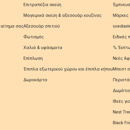
Επιτραπέζια σκεύη
Έμπνευσ
Μαγειρικά σκεύη & αξεσουάρ κουζίνας
Μάρκες
 αίτημα σας
Αξεσουάρ σπιτιού
sxediast
Φωτισμός
Ειδικές
Χαλιά & υφάσματα
% Έκπτ
Επίπλωση
Νεές Αφ
Έπιπλα εξωτερικού χώρου και έπιπλα κήπου
Μπεστ σ
Δωροκάρτα
Περιστά
Δωμάτιο
Ιδεές γ
Nest Tre
Black Fr