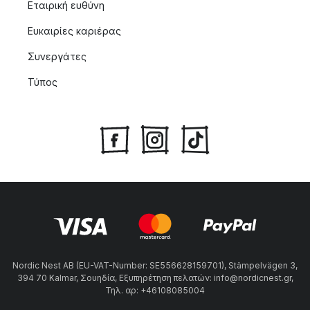
Εταιρική ευθύνη
Ευκαιρίες καριέρας
Συνεργάτες
Τύπος
Nordic Nest AB (EU-VAT-Number: SE556628159701), Stämpelvägen 3,
394 70 Kalmar, Σουηδία, Εξυπηρέτηση πελατών: info@nordicnest.gr,
Τηλ. αρ: +46108085004