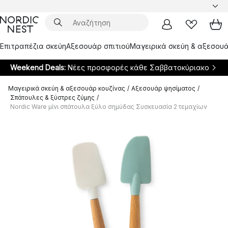
Επιτραπέζια σκεύη
Αξεσουάρ σπιτιού
Μαγειρικά σκεύη & αξεσουά
Weekend Deals:
Νέες προσφορές κάθε Σαββατοκύριακο
Μαγειρικά σκεύη & αξεσουάρ κουζίνας
/
Αξεσουάρ ψησίματος
/
Σπάτουλες & ξύστρες ζύμης
/
Nordic Ware μίνι σπάτουλα ξύλο σημύδας Συσκευασία 2 τεμαχίων