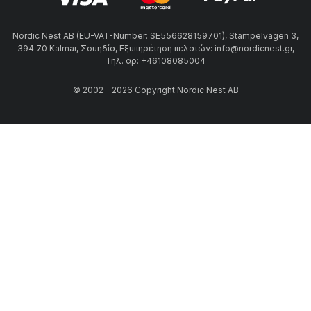
Nordic Nest AB (EU-VAT-Number: SE556628159701), Stämpelvägen 3,
394 70 Kalmar, Σουηδία, Εξυπηρέτηση πελατών: info@nordicnest.gr,
Τηλ. αρ: +46108085004
© 2002 - 2026 Copyright Nordic Nest AB