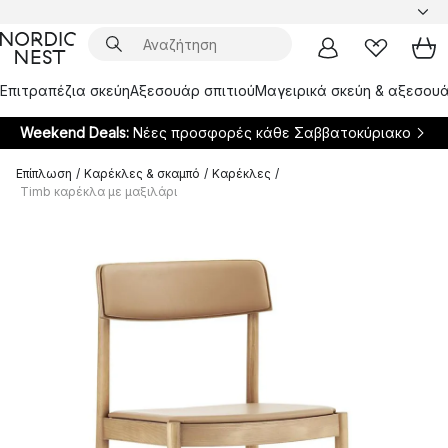
Επιτραπέζια σκεύη
Αξεσουάρ σπιτιού
Μαγειρικά σκεύη & αξεσουά
Weekend Deals:
Νέες προσφορές κάθε Σαββατοκύριακο
Επίπλωση
/
Καρέκλες & σκαμπό
/
Καρέκλες
/
Timb καρέκλα με μαξιλάρι