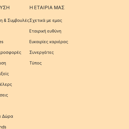
ΥΣΗ
Η ΕΤΑΊΡΙΑ ΜΑΣ
η & Συμβουλές
Σχετικά με εμας
Εταιρική ευθύνη
es
Ευκαιρίες καριέρας
 προσφορές
Συνεργάτες
ωση
Τύπος
ιξείς
έλερς
σεις
ια Δώρα
nds