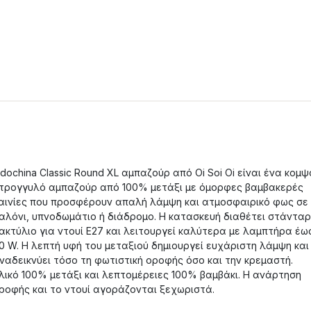
ndochina Classic Round XL αμπαζούρ από Oi Soi Oi είναι ένα κομψ
τρογγυλό αμπαζούρ από 100% μετάξι με όμορφες βαμβακερές
αινίες που προσφέρουν απαλή λάμψη και ατμοσφαιρικό φως σε
αλόνι, υπνοδωμάτιο ή διάδρομο. Η κατασκευή διαθέτει στάνταρ
ακτύλιο για ντουί E27 και λειτουργεί καλύτερα με λαμπτήρα έω
0 W. Η λεπτή υφή του μεταξιού δημιουργεί ευχάριστη λάμψη και
ναδεικνύει τόσο τη φωτιστική οροφής όσο και την κρεμαστή.
λικό 100% μετάξι και λεπτομέρειες 100% βαμβάκι. Η ανάρτηση
ροφής και το ντουί αγοράζονται ξεχωριστά.