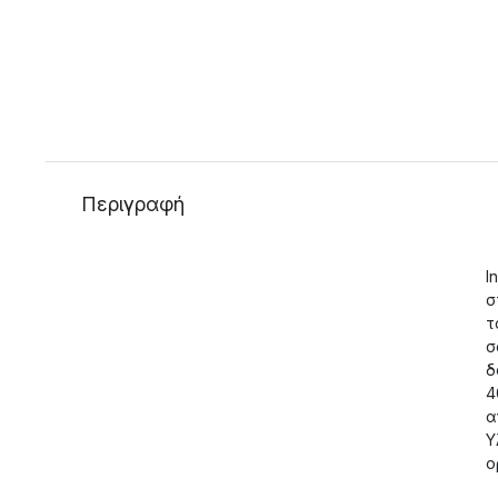
Περιγραφή
I
σ
τ
σ
δ
4
α
Υ
ο