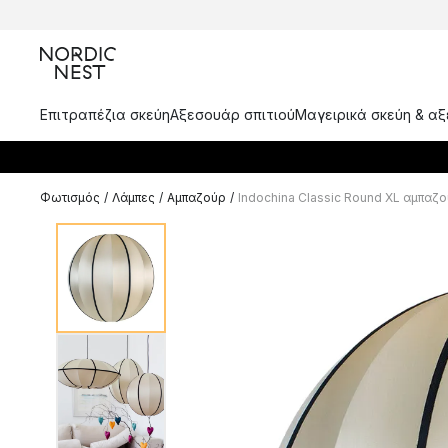
Επιτραπέζια σκεύη
Αξεσουάρ σπιτιού
Μαγειρικά σκεύη & α
Φωτισμός
/
Λάμπες
/
Αμπαζούρ
/
Indochina Classic Round XL αμπαζ