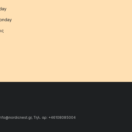
iday
onday
ις
info@nordicnest.gr, Τηλ. αρ: +46108085004