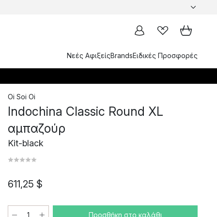
Νεές Αφιξείς
Brands
Ειδικές Προσφορές
Oi Soi Oi
Indochina Classic Round XL
αμπαζούρ
Kit-black
611,25 $
Προσθήκη στο καλάθι