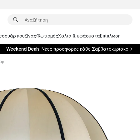
ξεσουάρ κουζίνας
Φωτισμός
Χαλιά & υφάσματα
Επίπλωση
Weekend Deals:
Νέες προσφορές κάθε Σαββατοκύριακο
ούρ