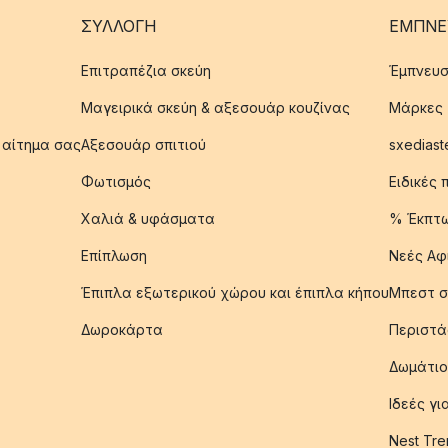
ΣΥΛΛΟΓΉ
ΈΜΠΝΕ
Επιτραπέζια σκεύη
Έμπνευσ
Μαγειρικά σκεύη & αξεσουάρ κουζίνας
Μάρκες
 αίτημα σας
Αξεσουάρ σπιτιού
sxediast
Φωτισμός
Ειδικές
Χαλιά & υφάσματα
% Έκπτ
Επίπλωση
Νεές Αφ
Έπιπλα εξωτερικού χώρου και έπιπλα κήπου
Μπεστ σ
Δωροκάρτα
Περιστά
Δωμάτιο
Ιδεές γ
Nest Tre