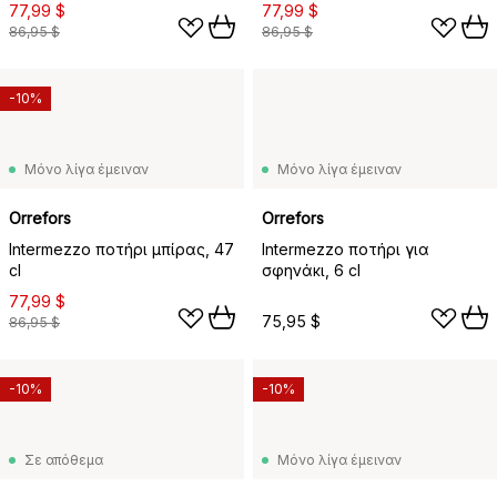
77,99 $
77,99 $
86,95 $
86,95 $
-10%
Μόνο λίγα έμειναν
Μόνο λίγα έμειναν
Orrefors
Orrefors
Intermezzo ποτήρι μπίρας, 47
Intermezzo ποτήρι για
cl
σφηνάκι, 6 cl
77,99 $
75,95 $
86,95 $
-10%
-10%
Σε απόθεμα
Μόνο λίγα έμειναν