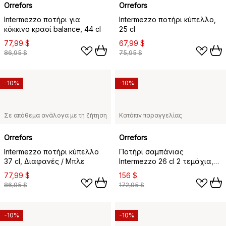
Orrefors
Orrefors
Intermezzo ποτήρι για
Intermezzo ποτήρι κύπελλο,
κόκκινο κρασί balance, 44 cl
25 cl
77,99 $
67,99 $
86,95 $
75,95 $
-10%
-10%
Σε απόθεμα ανάλογα με τη ζήτηση
Κατόπιν παραγγελίας
Orrefors
Orrefors
Intermezzo ποτήρι κύπελλο
Ποτήρι σαμπάνιας
37 cl, Διαφανές / Μπλε
Intermezzo 26 cl 2 τεμάχια,
Χρυσό
77,99 $
156 $
86,95 $
172,95 $
-10%
-10%