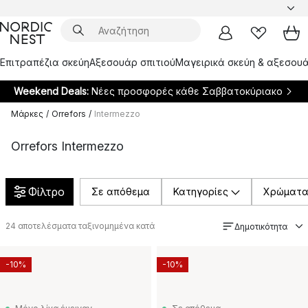
Επιτραπέζια σκεύη
Αξεσουάρ σπιτιού
Μαγειρικά σκεύη & αξεσουά
Weekend Deals:
Νέες προσφορές κάθε Σαββατοκύριακο
Μάρκες
/
Orrefors
/
Intermezzo
Orrefors Intermezzo
Φίλτρο
Σε απόθεμα
Κατηγορίες
Χρώματ
24
αποτελέσματα ταξινομημένα κατά
Δημοτικότητα
-10%
-10%