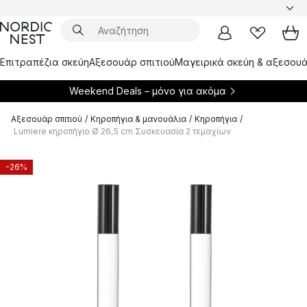
Επιτραπέζια σκεύη
Αξεσουάρ σπιτιού
Μαγειρικά σκεύη & αξεσουά
Weekend Deals – μόνο για
ακόμα
Αξεσουάρ σπιτιού
/
Κηροπήγια & μανουάλια
/
Κηροπήγια
/
Lumiere κηροπήγιο Ø 26,5 cm Συσκευασία 2 τεμαχίων
-26%