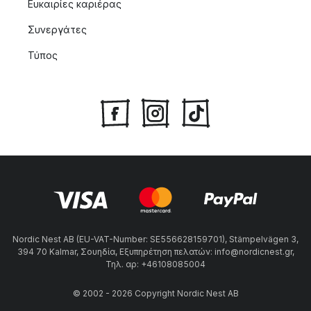
Ευκαιρίες καριέρας
Συνεργάτες
Τύπος
Nordic Nest AB (EU-VAT-Number: SE556628159701), Stämpelvägen 3,
394 70 Kalmar, Σουηδία, Εξυπηρέτηση πελατών: info@nordicnest.gr,
Τηλ. αρ: +46108085004
© 2002 - 2026 Copyright Nordic Nest AB