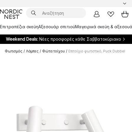
Επιτραπέζια σκεύη
Αξεσουάρ σπιτιού
Μαγειρικά σκεύη & αξεσουά
Weekend Deals:
Νέες προσφορές κάθε Σαββατοκύριακο
Φωτισμός
/
Λάμπες
/
Φώτα τοίχου
/
Επιτοίχιο φωτιστικό, Puck Dubbel