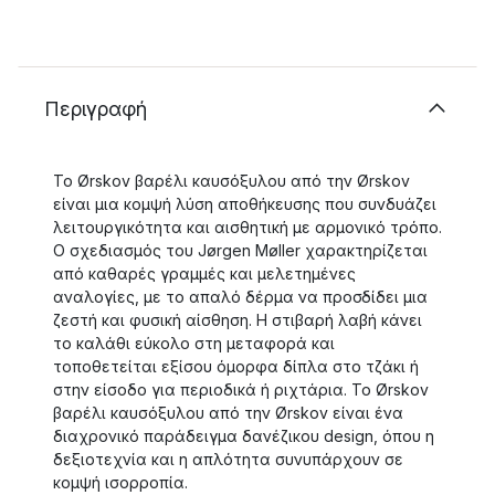
Περιγραφή
Το Ørskov βαρέλι καυσόξυλου από την Ørskov
είναι μια κομψή λύση αποθήκευσης που συνδυάζει
λειτουργικότητα και αισθητική με αρμονικό τρόπο.
Ο σχεδιασμός του Jørgen Møller χαρακτηρίζεται
από καθαρές γραμμές και μελετημένες
αναλογίες, με το απαλό δέρμα να προσδίδει μια
ζεστή και φυσική αίσθηση. Η στιβαρή λαβή κάνει
το καλάθι εύκολο στη μεταφορά και
τοποθετείται εξίσου όμορφα δίπλα στο τζάκι ή
στην είσοδο για περιοδικά ή ριχτάρια. Το Ørskov
βαρέλι καυσόξυλου από την Ørskov είναι ένα
διαχρονικό παράδειγμα δανέζικου design, όπου η
δεξιοτεχνία και η απλότητα συνυπάρχουν σε
κομψή ισορροπία.