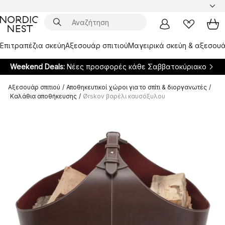
Επιτραπέζια σκεύη
Αξεσουάρ σπιτιού
Μαγειρικά σκεύη & αξεσουά
Weekend Deals:
Νέες προσφορές κάθε Σαββατοκύριακο
Αξεσουάρ σπιτιού
/
Αποθηκευτικοί χώροι για το σπίτι & διοργανωτές
/
Καλάθια αποθήκευσης
/
Ørskov βαρέλι καυσόξυλου