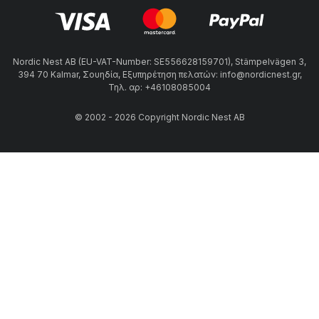
Nordic Nest AB (EU-VAT-Number: SE556628159701), Stämpelvägen 3,
394 70 Kalmar, Σουηδία, Εξυπηρέτηση πελατών: info@nordicnest.gr,
Τηλ. αρ: +46108085004
© 2002 - 2026 Copyright Nordic Nest AB