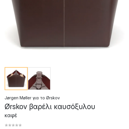
Jørgen Møller
για το
Ørskov
Ørskov βαρέλι καυσόξυλου
καφέ