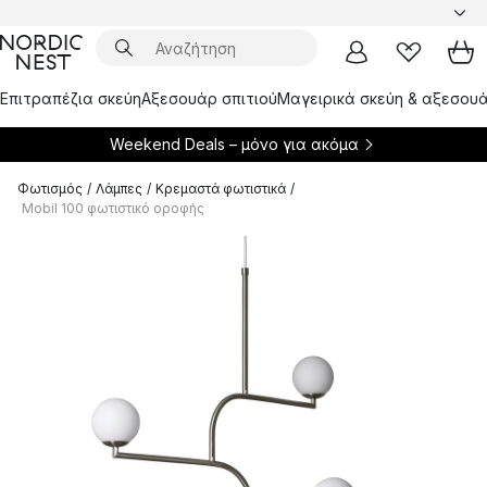
Επιτραπέζια σκεύη
Αξεσουάρ σπιτιού
Μαγειρικά σκεύη & αξεσουά
Weekend Deals – μόνο για
ακόμα
Φωτισμός
/
Λάμπες
/
Κρεμαστά φωτιστικά
/
Mobil 100 φωτιστικό οροφής