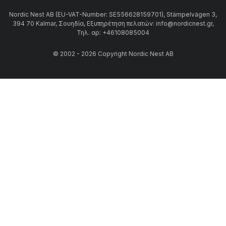
Nordic Nest AB (EU-VAT-Number: SE556628159701), Stämpelvägen 3,
394 70 Kalmar, Σουηδία, Εξυπηρέτηση πελατών: info@nordicnest.gr,
Τηλ. αρ: +46108085004
© 2002 - 2026 Copyright Nordic Nest AB