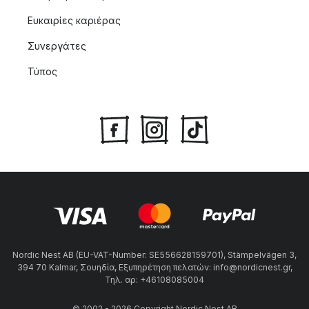
Ευκαιρίες καριέρας
Συνεργάτες
Τύπος
Nordic Nest AB (EU-VAT-Number: SE556628159701), Stämpelvägen 3,
394 70 Kalmar, Σουηδία, Εξυπηρέτηση πελατών: info@nordicnest.gr,
Τηλ. αρ: +46108085004
© 2002 - 2026 Copyright Nordic Nest AB