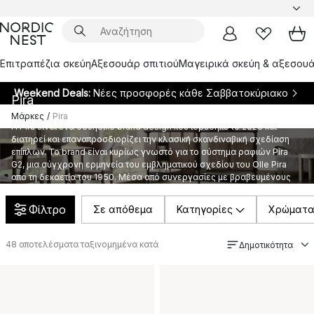
Επιτραπέζια σκεύη
Αξεσουάρ σπιτιού
Μαγειρικά σκεύη & αξεσουά
Weekend Deals:
Νέες προσφορές κάθε Σαββατοκύριακο
Pira
Μάρκες
/
Pira
Η Pira είναι ένα σουηδικό brand design που ιδρύθηκε το 2023 και
διατηρεί και επαναπροσδιορίζει την κλασική σκανδιναβική σχεδίαση
επίπλων. Το brand είναι κυρίως γνωστό για το σύστημα ραφιών Pira
G2, μια σύγχρονη ερμηνεία του εμβληματικού σχεδίου του Olle Pira
από τη δεκαετία του 1950. Μέσα από συνεργασίες με βραβευμένους
σχεδιαστές όπως η Anna von Schewen και ο Björn Dahlström,
δημιουργούνται έπιπλα με διαχρονική σχεδίαση, υψηλή
Φίλτρο
Σε απόθεμα
Κατηγορίες
Χρώματ
λειτουργικότητα και ευέλικτη χρήση.
48
αποτελέσματα ταξινομημένα κατά
Δημοτικότητα