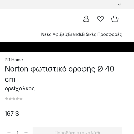
Νεές Αφιξείς
Brands
Ειδικές Προσφορές
PR Home
Norton φωτιστικό οροφής Ø 40
cm
ορείχαλκος
167 $
Προσθήκη στο καλάθι