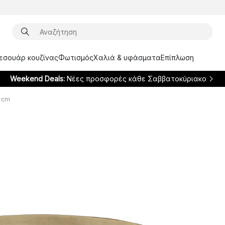
ξεσουάρ κουζίνας
Φωτισμός
Χαλιά & υφάσματα
Επίπλωση
Weekend Deals:
Νέες προσφορές κάθε Σαββατοκύριακο
0 cm