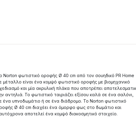
ο Norton φωτιστικό οροφής Ø 40 cm από τον σουηδικό PR Home
ε μέταλλο είναι ένα κομψό φωτιστικό οροφής με βιομηχανικό
χεδιασμό και μία ακρυλική πλάκα που αποτρέπει αποτελεσματι
ην αντηλιά. Το φωτιστικό ταιριάζει εξίσου καλά σε ένα σαλόνι,
ε ένα υπνοδωμάτιο ή σε ένα διάδρομο. Το Norton φωτιστικό
ροφής Ø 40 cm διαχέει ένα όμορφο φως στο δωμάτιο και
αυτόχρονα αποτελεί ένα κομψό διακοσμητικό στοιχείο.