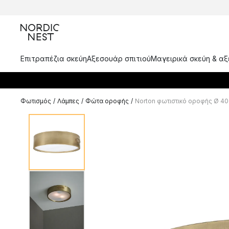
Επιτραπέζια σκεύη
Αξεσουάρ σπιτιού
Μαγειρικά σκεύη & α
Φωτισμός
/
Λάμπες
/
Φώτα οροφής
/
Norton φωτιστικό οροφής Ø 4