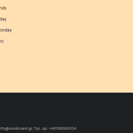
nds
iday
onday
ις
info@nordicnest.gr, Τηλ. αρ: +46108085004