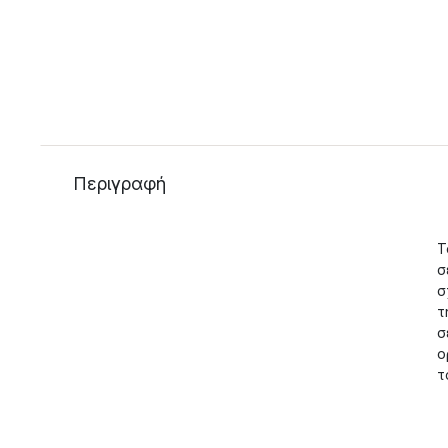
Περιγραφή
Τ
σ
σ
τ
σ
ο
τ