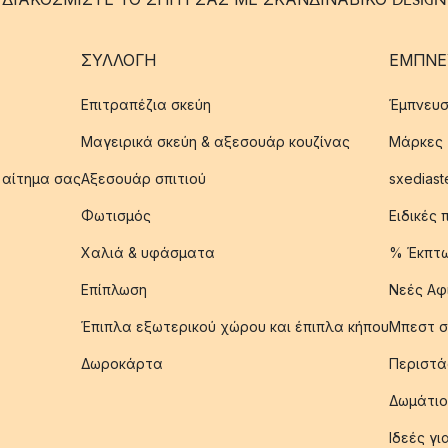
ΣΥΛΛΟΓΉ
ΈΜΠΝΕ
Επιτραπέζια σκεύη
Έμπνευσ
Μαγειρικά σκεύη & αξεσουάρ κουζίνας
Μάρκες
 αίτημα σας
Αξεσουάρ σπιτιού
sxediast
Φωτισμός
Ειδικές
Χαλιά & υφάσματα
% Έκπτ
Επίπλωση
Νεές Αφ
Έπιπλα εξωτερικού χώρου και έπιπλα κήπου
Μπεστ σ
Δωροκάρτα
Περιστά
Δωμάτιο
Ιδεές γ