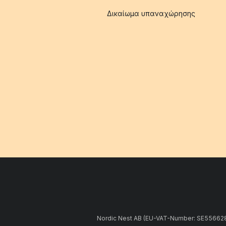
Δικαίωμα υπαναχώρησης
Nordic Nest AB (EU-VAT-Number: SE5566281