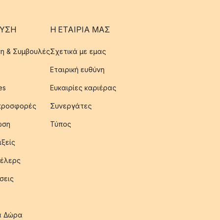
ΥΣΗ
Η ΕΤΑΊΡΙΑ ΜΑΣ
η & Συμβουλές
Σχετικά με εμας
Εταιρική ευθύνη
es
Ευκαιρίες καριέρας
 προσφορές
Συνεργάτες
ωση
Τύπος
ιξείς
έλερς
σεις
ια Δώρα