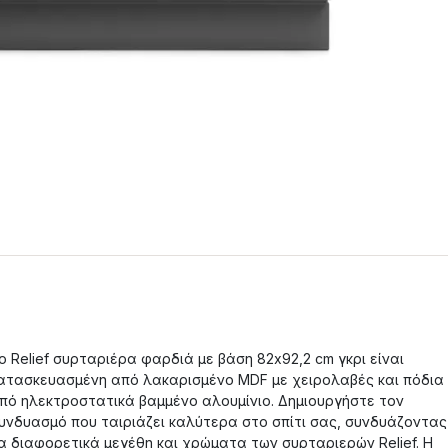
ο Relief συρταριέρα φαρδιά με βάση 82x92,2 cm γκρι είναι
ατασκευασμένη από λακαρισμένο MDF με χειρολαβές και πόδια
πό ηλεκτροστατικά βαμμένο αλουμίνιο. Δημιουργήστε τον
υνδυασμό που ταιριάζει καλύτερα στο σπίτι σας, συνδυάζοντας
α διαφορετικά μεγέθη και χρώματα των συρταριερών Relief. Η