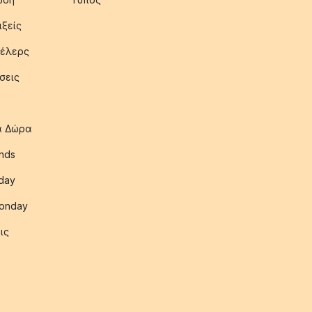
ιξείς
έλερς
σεις
ια Δώρα
nds
iday
onday
ις