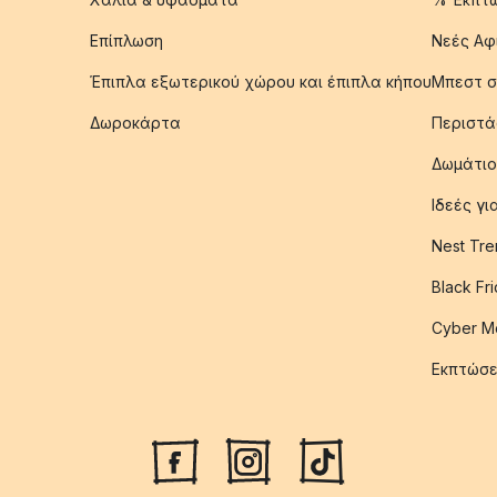
Επίπλωση
Νεές Αφ
Έπιπλα εξωτερικού χώρου και έπιπλα κήπου
Μπεστ σ
Δωροκάρτα
Περιστά
Δωμάτιο
Ιδεές γ
Nest Tre
Black Fr
Cyber M
Εκπτώσε