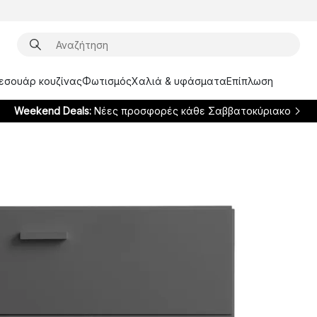
ξεσουάρ κουζίνας
Φωτισμός
Χαλιά & υφάσματα
Επίπλωση
Weekend Deals:
Νέες προσφορές κάθε Σαββατοκύριακο