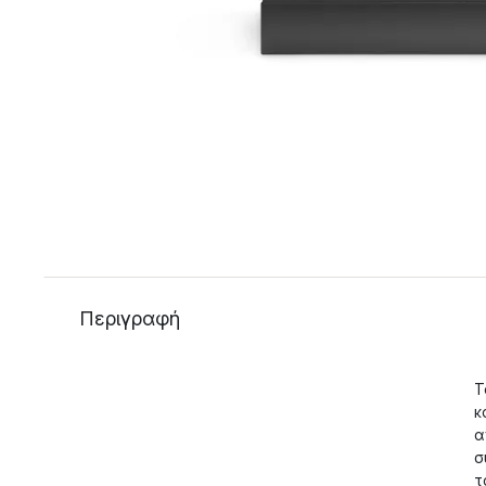
Περιγραφή
Τ
κ
α
σ
τ