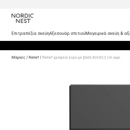
Επιτραπέζια σκεύη
Αξεσουάρ σπιτιού
Μαγειρικά σκεύη & α
Μάρκες
/
Relief
/
Relief γραφείο ευρύ με βάση 82x92,2 cm γκρι