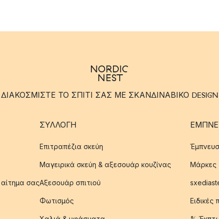
ΔΙΑΚΟΣΜΙΣΤΕ ΤΟ ΣΠΙΤΙ ΣΑΣ ΜΕ ΣΚΑΝΔΙΝΑΒΙΚΟ DESIGN
ΣΥΛΛΟΓΉ
ΈΜΠΝΕ
Επιτραπέζια σκεύη
Έμπνευσ
Μαγειρικά σκεύη & αξεσουάρ κουζίνας
Μάρκες
 αίτημα σας
Αξεσουάρ σπιτιού
sxediast
Φωτισμός
Ειδικές
Χαλιά & υφάσματα
% Έκπτ