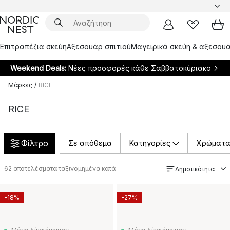
Επιτραπέζια σκεύη
Αξεσουάρ σπιτιού
Μαγειρικά σκεύη & αξεσουά
Weekend Deals:
Νέες προσφορές κάθε Σαββατοκύριακο
Μάρκες
/
RICE
RICE
Φίλτρο
Σε απόθεμα
Κατηγορίες
Χρώματ
62
αποτελέσματα ταξινομημένα κατά
Δημοτικότητα
-18%
-27%