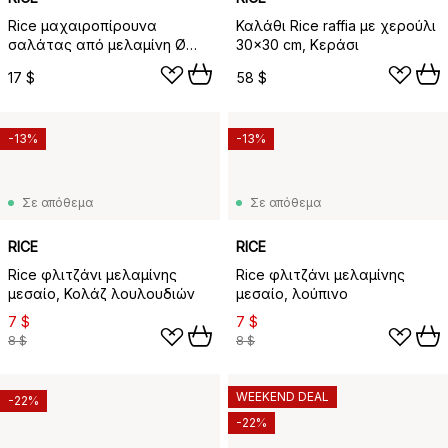
Rice μαχαιροπίρουνα
Καλάθι Rice raffia με χερούλι
σαλάτας από μελαμίνη Ø
30x30 cm, Κεράσι
26,5 cm, Κεράσι
17 $
58 $
-13%
-13%
Σε απόθεμα
Σε απόθεμα
RICE
RICE
Rice φλιτζάνι μελαμίνης
Rice φλιτζάνι μελαμίνης
μεσαίο, Κολάζ λουλουδιών
μεσαίο, λούπινο
7 $
7 $
8 $
8 $
WEEKEND DEAL
-22%
-22%