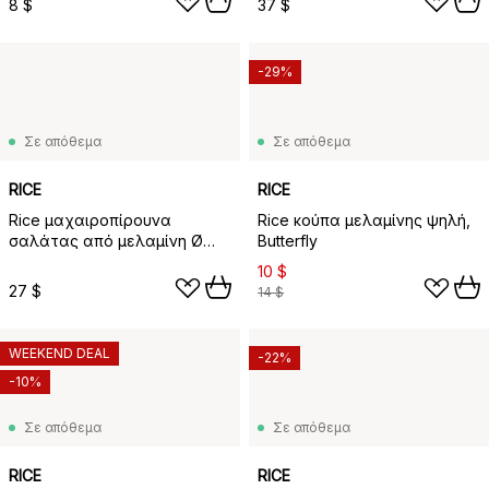
8 $
37 $
-29%
Σε απόθεμα
Σε απόθεμα
RICE
RICE
Rice μαχαιροπίρουνα
Rice κούπα μελαμίνης ψηλή,
σαλάτας από μελαμίνη Ø
Butterfly
26,5 cm, Αγριολούλουδα
10 $
27 $
14 $
WEEKEND DEAL
-22%
-10%
Σε απόθεμα
Σε απόθεμα
RICE
RICE