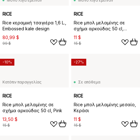
Μόνο λίγα έμειναν
Μόνο λίγα έμειναν
RICE
RICE
Rice κεραμική τσαγιέρα 1,6 L.,
Rice μπολ μελαμίνης σε
Embossed kale design
σχήμα αρκούδας 50 cl,
Brown
80,99 $
11 $
99 $
15 $
-10%
-27%
Κατόπιν παραγγελίας
Σε απόθεμα
RICE
RICE
Rice μπολ μελαμίνης σε
Rice μπολ μελαμίνης μεσαίο,
σχήμα αρκούδας 50 cl, Pink
Κεράσι
13,50 $
11 $
15 $
15 $