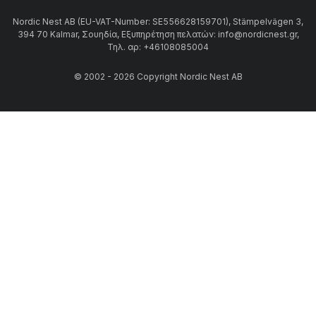
Nordic Nest AB (EU-VAT-Number: SE556628159701), Stämpelvägen 3,
394 70 Kalmar, Σουηδία, Εξυπηρέτηση πελατών: info@nordicnest.gr,
Τηλ. αρ: +46108085004
© 2002 - 2026 Copyright Nordic Nest AB