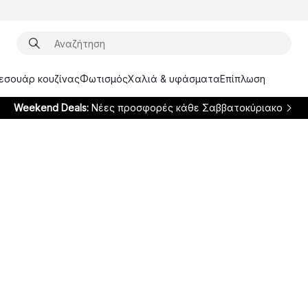
ξεσουάρ κουζίνας
Φωτισμός
Χαλιά & υφάσματα
Επίπλωση
Weekend Deals:
Νέες προσφορές κάθε Σαββατοκύριακο