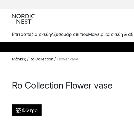
Επιτραπέζια σκεύη
Αξεσουάρ σπιτιού
Μαγειρικά σκεύη & α
Μάρκες
/
Ro Collection
/
Flower vase
Ro Collection Flower vase
Φίλτρο