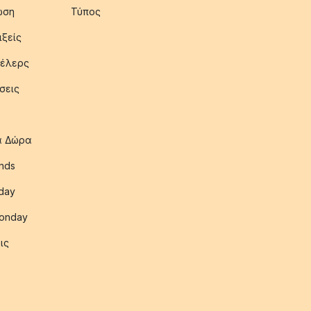
ωση
Τύπος
ιξείς
έλερς
σεις
ια Δώρα
nds
iday
onday
ις