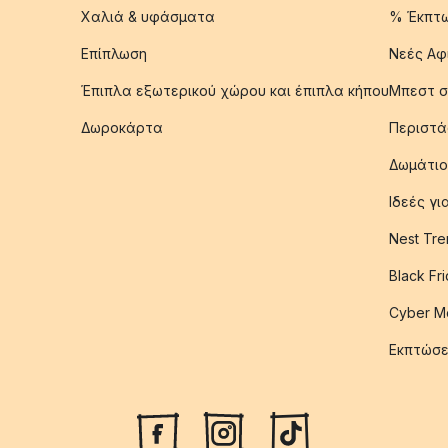
Χαλιά & υφάσματα
% Έκπτ
Επίπλωση
Νεές Αφ
Έπιπλα εξωτερικού χώρου και έπιπλα κήπου
Μπεστ σ
Δωροκάρτα
Περιστά
Δωμάτιο
Ιδεές γ
Nest Tre
Black Fr
Cyber M
Εκπτώσε