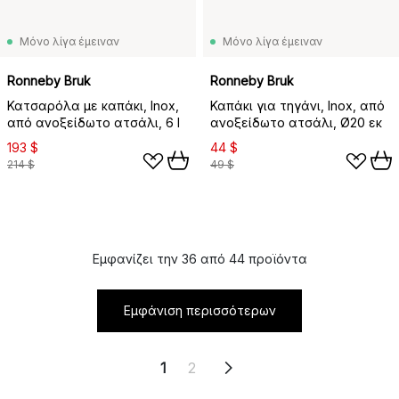
Μόνο λίγα έμειναν
Μόνο λίγα έμειναν
Ronneby Bruk
Ronneby Bruk
Κατσαρόλα με καπάκι, Inox,
Καπάκι για τηγάνι, Inox, από
από ανοξείδωτο ατσάλι, 6 l
ανοξείδωτο ατσάλι, Ø20 εκ
193 $
44 $
214 $
49 $
Εμφανίζει την 36 από 44 προϊόντα
Εμφάνιση περισσότερων
1
2