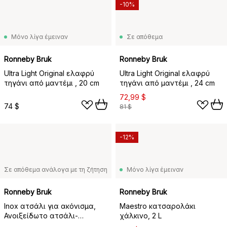
-10%
Μόνο λίγα έμειναν
Σε απόθεμα
Ronneby Bruk
Ronneby Bruk
Ultra Light Original ελαφρύ
Ultra Light Original ελαφρύ
τηγάνι από μαντέμι , 20 cm
τηγάνι από μαντέμι , 24 cm
72,99 $
74 $
81 $
-12%
Σε απόθεμα ανάλογα με τη ζήτηση
Μόνο λίγα έμειναν
Ronneby Bruk
Ronneby Bruk
Inox ατσάλι για ακόνισμα,
Maestro κατσαρολάκι
Ανοιξείδωτο ατσάλι-
χάλκινο, 2 L
Μικάρτα