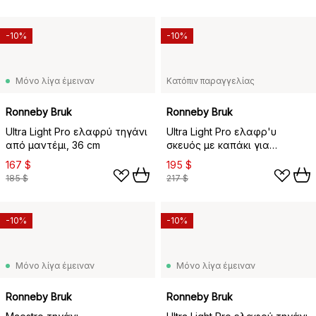
-10%
-10%
Μόνο λίγα έμειναν
Κατόπιν παραγγελίας
Ronneby Bruk
Ronneby Bruk
Ultra Light Pro ελαφρύ τηγάνι
Ultra Light Pro ελαφρ'υ
από μαντέμι, 36 cm
σκευός με καπάκι για
μαγείρεμα από μαντέμι, 6 L
167 $
195 $
185 $
217 $
-10%
-10%
Μόνο λίγα έμειναν
Μόνο λίγα έμειναν
Ronneby Bruk
Ronneby Bruk