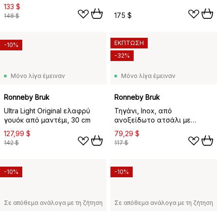
28 cm
133 $
175 $
148 $
ΕΚΠΤΩΣΗ
-10%
-32%
Μόνο λίγα έμειναν
Μόνο λίγα έμειναν
Ronneby Bruk
Ronneby Bruk
Ultra Light Original ελαφρύ
Τηγάνι, Inox, από
γουόκ από μαντέμι, 30 cm
ανοξείδωτο ατσάλι με
κεραμική αντικολλητική
127,99 $
79,29 $
επίστρωση, Ø20 εκ
142 $
117 $
-10%
-10%
Σε απόθεμα ανάλογα με τη ζήτηση
Σε απόθεμα ανάλογα με τη ζήτηση