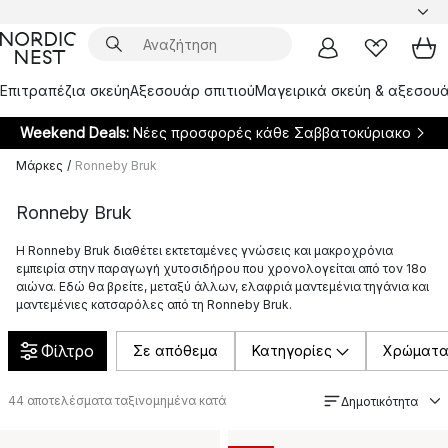
Επιτραπέζια σκεύη
Αξεσουάρ σπιτιού
Μαγειρικά σκεύη & αξεσουά
Weekend Deals:
Νέες προσφορές κάθε Σαββατοκύριακο
Μάρκες
/
Ronneby Bruk
Ronneby Bruk
Η Ronneby Bruk διαθέτει εκτεταμένες γνώσεις και μακροχρόνια
εμπειρία στην παραγωγή χυτοσιδήρου που χρονολογείται από τον 18ο
αιώνα. Εδώ θα βρείτε, μεταξύ άλλων, ελαφριά μαντεμένια τηγάνια και
μαντεμένιες κατσαρόλες από τη Ronneby Bruk.
Φίλτρο
Σε απόθεμα
Κατηγορίες
Χρώματ
44
αποτελέσματα ταξινομημένα κατά
Δημοτικότητα