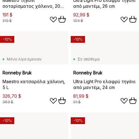
Maestro τηγάνι
Ultra Light Pro ελαφρύ τηγάνι
σοταρίσματος χάλκινο, 20
από μαντέμι, 26 cm
cm
191 $
92,99 $
212 $
103 $
-10%
-10%
Μόνο λίγα έμειναν
Σε απόθεμα
Ronneby Bruk
Ronneby Bruk
Maestro κατσαρόλα χάλκινη,
Ultra Light Pro ελαφρύ τηγάνι
5 L
από μαντέμι, 24 cm
326,70 $
81,99 $
363 $
91 $
-10%
-10%