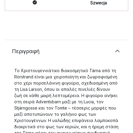
Szwecja
Περιγραφή
Το Χριστουγεννιάτικο διακοσμητικό Tärna από τη
Rörstrand είναι μια χειροποίητη και ζωγραφισμένη
στο χέρι πορσελάνινη φιγούρα, σχεδιασμένη από
τη Lisa Larson, όπου οι απαλές πινελιές δίνουν
ζωή σε κάθε μικρή λεπτομέρεια. Η φιγούρα ανήκει
στη σειρά Adventsbarn μαζί με τη Lucia, τον
Stjärngosse και τον Tomte – τέσσερις μορφές που
μαζί αποτυπώνουν το γαλήνιο φως των
Χριστουγέννων. Η υαλώδης επιφάνεια λαμποκοπά
διακριτικά στο φως των κεριών, και η ήρεμη στάση
της Tärna φέρει τον αναγνωρίσιμο συνδυασμό