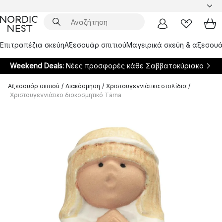
Επιτραπέζια σκεύη
Αξεσουάρ σπιτιού
Μαγειρικά σκεύη & αξεσουά
Weekend Deals:
Νέες προσφορές κάθε Σαββατοκύριακο
Αξεσουάρ σπιτιού
/
Διακόσμηση
/
Χριστουγεννιάτικα στολίδια
/
Χριστουγεννιάτικο διακοσμητικό Tärna