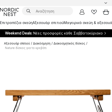
Επιτραπέζια σκεύη
Αξεσουάρ σπιτιού
Μαγειρικά σκεύη & αξεσουά
Weekend Deals:
Νέες προσφορές κάθε Σαββατοκύριακο
Αξεσουάρ σπιτιού
/
Διακόσμηση
/
Διακοσμητικός δίσκος
/
Nature δίσκος για το κρεβάτι