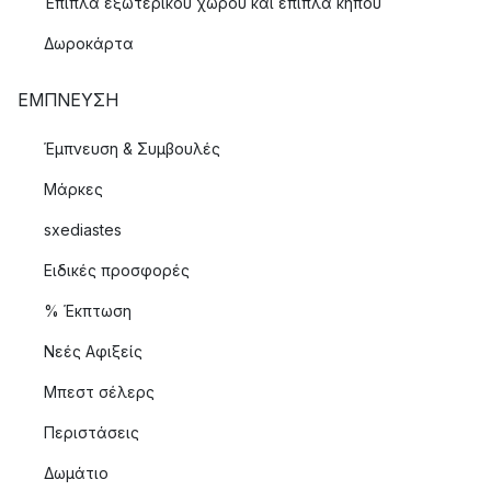
Έπιπλα εξωτερικού χώρου και έπιπλα κήπου
Δωροκάρτα
ΈΜΠΝΕΥΣΗ
Έμπνευση & Συμβουλές
Μάρκες
sxediastes
Ειδικές προσφορές
% Έκπτωση
Νεές Αφιξείς
Μπεστ σέλερς
Περιστάσεις
Δωμάτιο