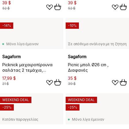
cl
39 $
39 $
52 $
52 $
-14%
-10%
Μόνο λίγα έμειναν
Σε απόθεμα ανάλογα με τη ζήτηση
Sagaform
Sagaform
Picknick μαχαιροπίρουνα
Picnic μπολ Ø26 cm ,
σαλάτας 2 τεμάχια,
Διαφανές
Διαφανές
17,99 $
35 $
21 $
39 $
WEEKEND DEAL
WEEKEND DEAL
-25%
-25%
Κατόπιν παραγγελίας
Μόνο λίγα έμειναν