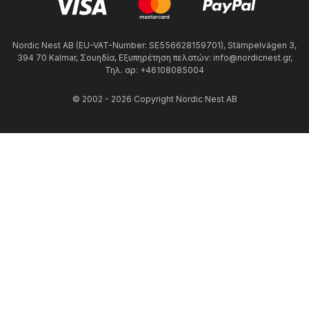
Nordic Nest AB (EU-VAT-Number: SE556628159701), Stämpelvägen 3,
394 70 Kalmar, Σουηδία, Εξυπηρέτηση πελατών: info@nordicnest.gr,
Τηλ. αρ: +46108085004
© 2002 - 2026 Copyright Nordic Nest AB