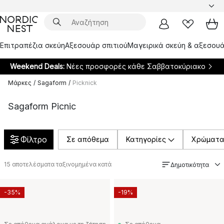
Επιτραπέζια σκεύη
Αξεσουάρ σπιτιού
Μαγειρικά σκεύη & αξεσουά
Weekend Deals:
Νέες προσφορές κάθε Σαββατοκύριακο
Μάρκες
/
Sagaform
/
Picknick
Sagaform Picnic
Φίλτρο
Σε απόθεμα
Κατηγορίες
Χρώματ
15
αποτελέσματα ταξινομημένα κατά
Δημοτικότητα
-35%
-19%