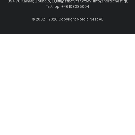
394 70 Kalmar, Σουηδία, Εξυπηρέτηση πελατών: info@nordicnest.gr,
Τηλ. αρ: +46108085004
© 2002 - 2026 Copyright Nordic Nest AB