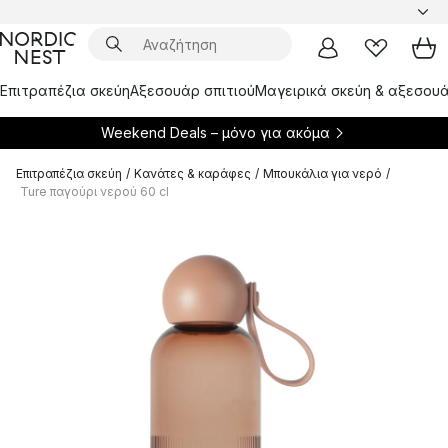
Επιτραπέζια σκεύη
Αξεσουάρ σπιτιού
Μαγειρικά σκεύη & αξεσουά
Weekend Deals – μόνο για
ακόμα
Επιτραπέζια σκεύη
/
Κανάτες & καράφες
/
Μπουκάλια για νερό
/
Ture παγούρι νερού 60 cl