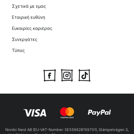
Σχετικά με εμας
Εταιρική ευθύνη
Ευκαιρίες καριέρας
Συνεργάτες
Τύπος
Nordic Nest AB (EU-VAT-Number: SE556628159701), Stämpelvägen 3,