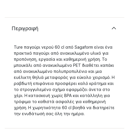
Περιγραφή
Ture παγούρι νερού 60 cl από Sagaform είναι ένα
πρακτικό παγούρι από ανακυκλωμένο υλικό για
προπόνηση, εργασία και καθημερινή χρήση. Το
μπουκάλι από ανακυκλωμένο PET διαθέτει καπάκι
από ανακυκλωμένο πολυπροπυλένιο και μια
ευέλικτη θηλιά μεταφοράς για εύκολο χειρισμό. Η
ραβδωτή επιφάνεια προσφέρει καλό κράτημα και
το στρογγυλεμένο σχήμα εφαρμόζει άνετα στο
χέρι. Η κατασκευή χωρίς BPA και κατάλληλη για
τρόφιμα το καθιστά ασφαλές για καθημερινή
χρήση. Η χωρητικότητα 60 cl βοηθά να διατηρείτε
την ενυδάτωσή σας όλη την ημέρα.