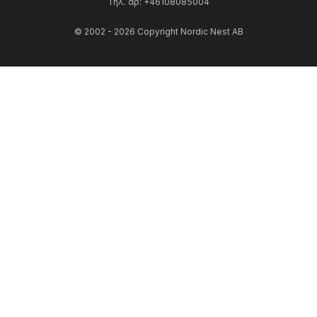
Τηλ. αρ: +46108085004
© 2002 - 2026 Copyright Nordic Nest AB