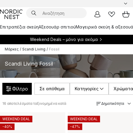
Επιτραπέζια σκεύη
Αξεσουάρ σπιτιού
Μαγειρικά σκεύη & αξεσουά
Weekend Deals – μόνο για
ακόμα
Μάρκες
/
Scandi Living
/
Fossil
Scandi Living Fossil
Φίλτρο
Σε απόθεμα
Κατηγορίες
Χρώματ
16
αποτελέσματα ταξινομημένα κατά
Δημοτικότητα
WEEKEND DEAL
WEEKEND DEAL
-40%
-47%