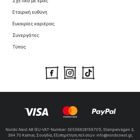
Σχετικά με εμας
Εταιρική ευθύνη
Ευκαιρίες καριέρας
Συνεργάτες
Τύπος
Nordic Nest AB (EU-VAT-Number: SE556628159701), Stämpelvägen 3,
394 70 Kalmar, Σουηδία, Εξυπηρέτηση πελατών: info@nordicnest.gr,