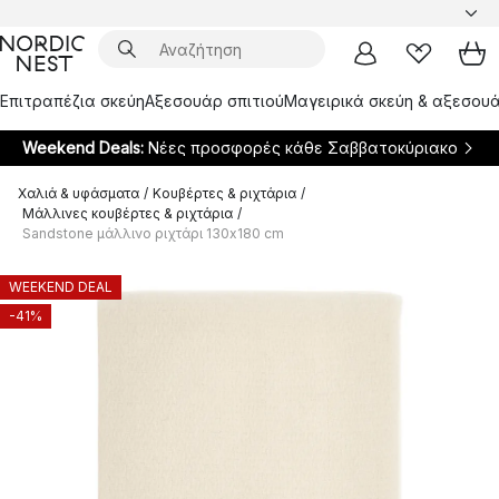
Επιτραπέζια σκεύη
Αξεσουάρ σπιτιού
Μαγειρικά σκεύη & αξεσουά
Weekend Deals:
Νέες προσφορές κάθε Σαββατοκύριακο
Χαλιά & υφάσματα
/
Κουβέρτες & ριχτάρια
/
Μάλλινες κουβέρτες & ριχτάρια
/
Sandstone μάλλινο ριχτάρι 130x180 cm
WEEKEND DEAL
-41%