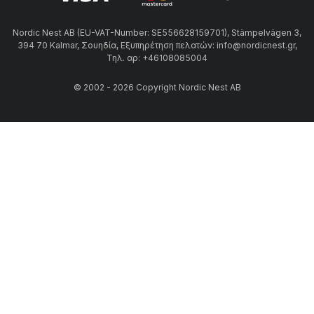
Nordic Nest AB (EU-VAT-Number: SE556628159701), Stämpelvägen 3,
394 70 Kalmar, Σουηδία, Εξυπηρέτηση πελατών: info@nordicnest.gr,
Τηλ. αρ: +46108085004
© 2002 - 2026 Copyright Nordic Nest AB