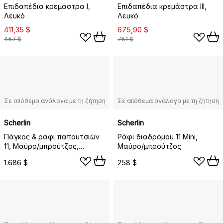
Επιδαπέδια κρεμάστρα I,
Επιδαπέδια κρεμάστρα III,
Λευκό
Λευκό
411,35 $
675,90 $
457 $
751 $
Σε απόθεμα ανάλογα με τη ζήτηση
Σε απόθεμα ανάλογα με τη ζήτηση
Scherlin
Scherlin
Πάγκος & ράφι παπουτσιών
Ράφι διαδρόμου 11 Mini,
11, Μαύρο/μπρούτζος,
Μαύρο/μπρούτζος
μαξιλάρι από μαύρο δέρμα
1.686 $
258 $