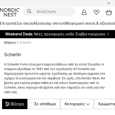
Επιτραπέζια σκεύη
Αξεσουάρ σπιτιού
Μαγειρικά σκεύη & αξεσουά
Weekend Deals:
Νέες προσφορές κάθε Σαββατοκύριακο
Μάρκες
/
Scherlin
Scherlin
Η Scherlin Form είναι μια εταιρεία επίπλων από τη νότια Σουηδία. Η
εταιρεία ιδρύθηκε το 1991 από τον σχεδιαστή Ulf Scherlin και
δημιούργησε προϊόντα υψηλής σχεδίασης με ιδιαίτερη έμφαση στο
σχήμα, τη λειτουργία και την ακρίβεια. Σε εμάς, στη Nordic Nest, θα
βρείτε μια ευρεία γκάμα επίπλων και ειδών διακόσμησης από τη
Scherlin, όπου σίγουρα θα βρείτε κάτι που ταιριάζει σε εσάς και στο
σπίτι σας.
Φίλτρο
Σε απόθεμα
Κατηγορίες
Χρώματ