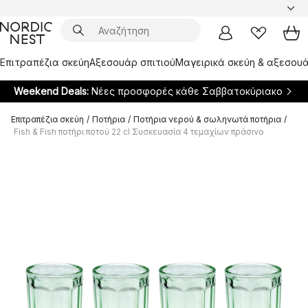
Επιτραπέζια σκεύη
Αξεσουάρ σπιτιού
Μαγειρικά σκεύη & αξεσουά
Weekend Deals:
Νέες προσφορές κάθε Σαββατοκύριακο
Επιτραπέζια σκεύη
/
Ποτήρια
/
Ποτήρια νερού & σωληνωτά ποτήρια
/
Fish & Fish ποτήρι ποτού 22 cl Συσκευασία 4 τεμαχίων πράσινο