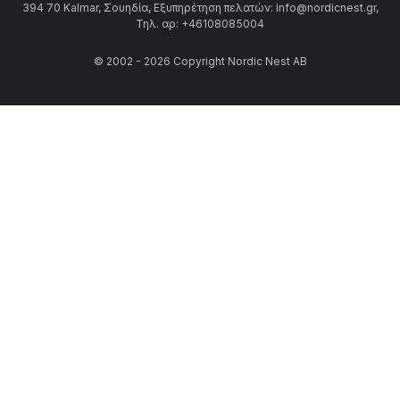
394 70 Kalmar, Σουηδία, Εξυπηρέτηση πελατών: info@nordicnest.gr,
Τηλ. αρ: +46108085004
© 2002 - 2026 Copyright Nordic Nest AB