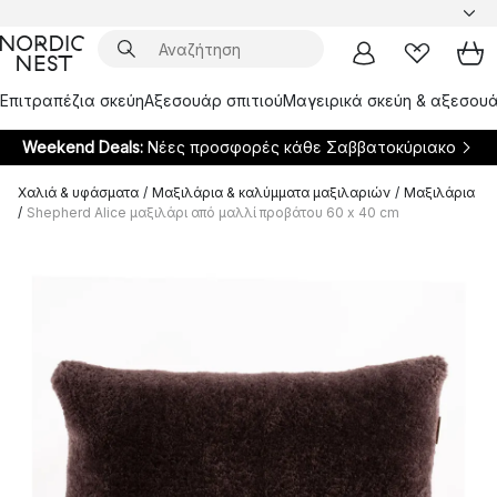
Επιτραπέζια σκεύη
Αξεσουάρ σπιτιού
Μαγειρικά σκεύη & αξεσουά
Weekend Deals:
Νέες προσφορές κάθε Σαββατοκύριακο
Χαλιά & υφάσματα
/
Μαξιλάρια & καλύμματα μαξιλαριών
/
Μαξιλάρια
/
Shepherd Alice μαξιλάρι από μαλλί προβάτου 60 x 40 cm